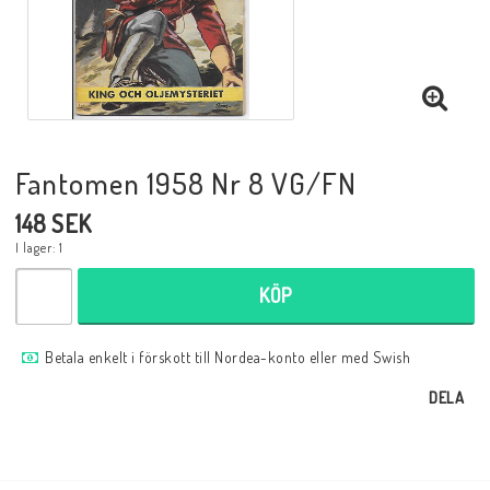
Musik
Mynt och Sedlar
Samlar- och Spelkort
Fantomen 1958 Nr 8 VG/FN
148 SEK
Samlartillbehör
I lager: 1
KÖP
Serier Sverige
Betala enkelt i förskott till Nordea-konto eller med Swish
Serier USA
DELA
Tidskrifter