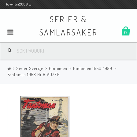
beyonder2000.se
SERIER &
SAMLARSAKER
0
Samlar- och Spelkort
Serier Sverige
Fantomen
Fantomen 1950-1959
Serier
Fantomen 1958 Nr 8 VG/FN
Böcker
Film