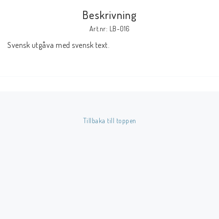
Beskrivning
Butik på Tradera.com
Art.nr: LB-016
Svensk utgåva med svensk text.
Kontaktformulär
Inkl. Moms
____________________________________________________________________________
Betala enkelt i förskott till konto i Nordea eller med Swish.
Tillbaka till toppen