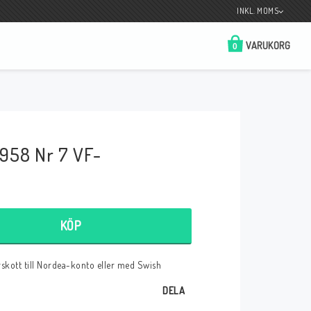
INKL. MOMS
VARUKORG
0
Butik på Tradera.com
Kontaktformulär
958 Nr 7 VF-
__________________________________________________________________
Betala enkelt i förskott till konto i Nordea
eller med Swish.
KÖP
örskott till Nordea-konto eller med Swish
r
DELA
 Spelkort