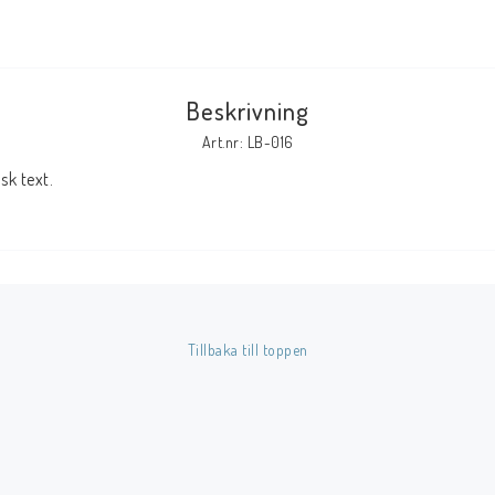
Tillbehör Serier
Tidskrifter
Beskrivning
Archie
Art.nr: LB-016
CrossGen
k text.
DC
DISNEY
Eclipse
Gold Key
Image
Tillbaka till toppen
Marvel
Viz
Övriga Förlag