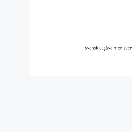
Serier Sverige
Serier USA
Album
GN/TP/HC
Buster
Charlton
Svensk utgåva med svens
Disney
Dark Horse
Fantomen
Dell
Klassiker
Dynamite
Knasen
Fantagraphics
Seriemagasinet
IDW
Superhjältar
MANGA
Tillbehör Serier
Tokyopop
Vuxenserier
Wildstorm
Western
Tillbehör Serier