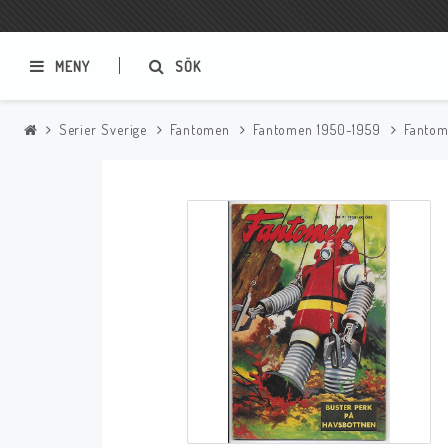
MENY
SÖK
Serier Sverige
Fantomen
Fantomen 1950-1959
Fantom
Samlar- och Spelkort
Serier
Magic The Gathering
Sverige
USA Baknummer
USA Ny Import
Tillbehör
Musik
Mynt och Sedlar
CD
Mynt Sverige
Mynt Övriga Världen