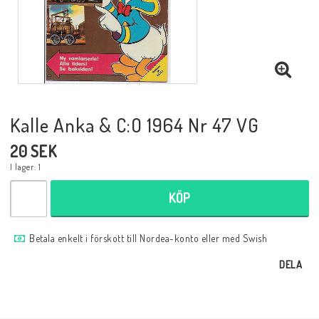
Musik
Mynt och Sedlar
Samlar- och Spelkort
Kalle Anka & C:O 1964 Nr 47 VG
20 SEK
Samlartillbehör
I lager: 1
KÖP
Serier Sverige
Betala enkelt i förskott till Nordea-konto eller med Swish
Serier USA
DELA
Tidskrifter