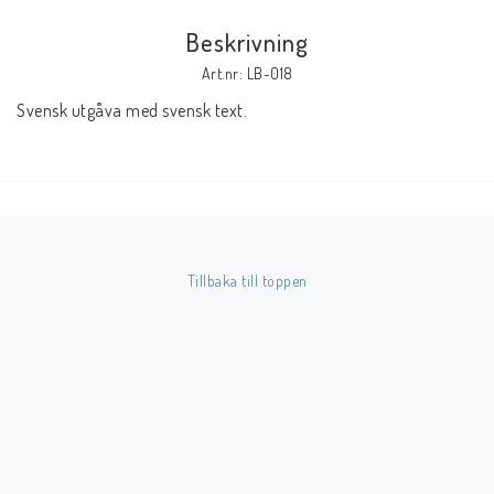
Beskrivning
Butik på Tradera.com
Art.nr: LB-018
Svensk utgåva med svensk text.
Kontaktformulär
Inkl. Moms
____________________________________________________________________________
Betala enkelt i förskott till konto i Nordea eller med Swish.
Tillbaka till toppen