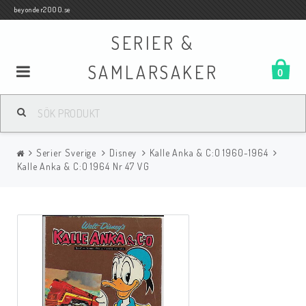
beyonder2000.se
SERIER &
SAMLARSAKER
0
Samlar- och Spelkort
Serier Sverige
Disney
Kalle Anka & C:O 1960-1964
Serier
Kalle Anka & C:O 1964 Nr 47 VG
Böcker
Film