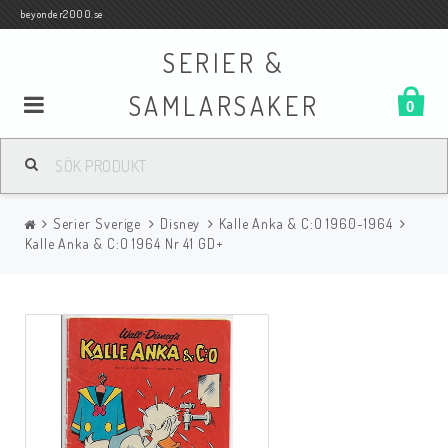
beyonder2000.se
SERIER &
SAMLARSAKER
0
Samlar- och Spelkort
Serier Sverige
Disney
Kalle Anka & C:O 1960-1964
Serier
Kalle Anka & C:O 1964 Nr 41 GD+
Böcker
Film