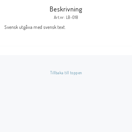
Beskrivning
Butik på Tradera.com
Art.nr: LB-018
Svensk utgåva med svensk text.
Kontaktformulär
Inkl. Moms
____________________________________________________________________________
Betala enkelt i förskott till konto i Nordea eller med Swish.
Tillbaka till toppen