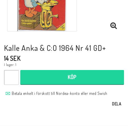
Musik
Mynt och Sedlar
Samlar- och Spelkort
Kalle Anka & C:O 1964 Nr 41 GD+
14 SEK
Samlartillbehör
I lager: 1
KÖP
Serier Sverige
Betala enkelt i förskott till Nordea-konto eller med Swish
Serier USA
DELA
Tidskrifter