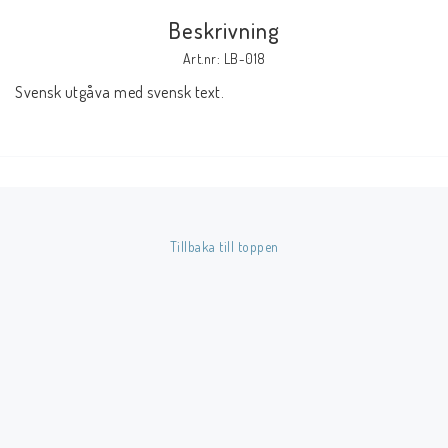
Beskrivning
Butik på Tradera.com
Art.nr: LB-018
Svensk utgåva med svensk text.
Kontaktformulär
Inkl. Moms
____________________________________________________________________________
Betala enkelt i förskott till konto i Nordea eller med Swish.
Tillbaka till toppen