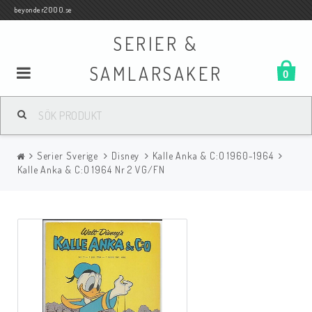
beyonder2000.se
SERIER &
SAMLARSAKER
0
Samlar- och Spelkort
Serier Sverige
Disney
Kalle Anka & C:O 1960-1964
Serier
Kalle Anka & C:O 1964 Nr 2 VG/FN
Böcker
Film