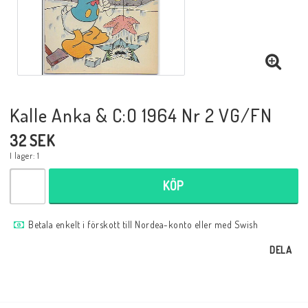
Musik
Mynt och Sedlar
Samlar- och Spelkort
Kalle Anka & C:O 1964 Nr 2 VG/FN
32 SEK
Samlartillbehör
I lager: 1
KÖP
Serier Sverige
Betala enkelt i förskott till Nordea-konto eller med Swish
Serier USA
DELA
Tidskrifter