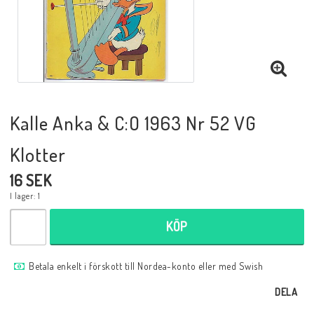
Musik
Mynt och Sedlar
Samlar- och Spelkort
Kalle Anka & C:O 1963 Nr 52 VG
Klotter
Samlartillbehör
16 SEK
I lager: 1
Serier Sverige
KÖP
Serier USA
Betala enkelt i förskott till Nordea-konto eller med Swish
DELA
Tidskrifter