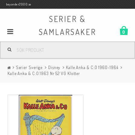
beyonder2000.se
SERIER &
SAMLARSAKER
0
Samlar- och Spelkort
Serier Sverige
Disney
Kalle Anka & C:O 1960-1964
Serier
Kalle Anka & C:O 1963 Nr 52 VG Klotter
Böcker
Film