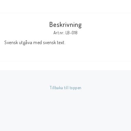
Butik på Tradera.com
Beskrivning
Kontaktformulär
Art.nr: LB-018
Inkl. Moms
Svensk utgåva med svensk text.
____________________________________________________________________________
Betala enkelt i förskott till konto i Nordea eller med Swish.
Tillbaka till toppen