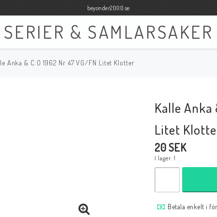
beyonder2000.se
SERIER & SAMLARSAKER
lle Anka & C:O 1962 Nr 47 VG/FN Litet Klotter
Böcker
Film
Böcker Engelska
Blu-ray
Kalle Anka
Böcker Svenska
DVD
Litet Klotte
20 SEK
I lager: 1
Samlar- och Spelkort
Samlartillbehör
Tillbehör Samlar- och Spelkort
Tillbehör Mynt & Sedla
Betala enkelt i f
Tillbehör Samlar- och