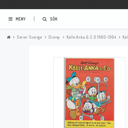
MENY
SÖK
Serier Sverige
Disney
Kalle Anka & C:O 1960-1964
Ka
Samlar- och Spelkort
Serier
Magic The Gathering
Sverige
USA Baknummer
USA Ny Import
Tillbehör
Musik
Mynt och Sedlar
CD
Mynt Sverige
Mynt Övriga Världen