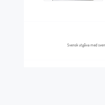
Serier Sverige
Serier USA
Album
GN/TP/HC
Buster
Charlton
Disney
Dark Horse
Svensk utgåva med svens
Fantomen
Dell
Klassiker
Dynamite
Knasen
Fantagraphics
Seriemagasinet
IDW
Superhjältar
MANGA
Tillbehör Serier
Tokyopop
Vuxenserier
Wildstorm
Western
Tillbehör Serier