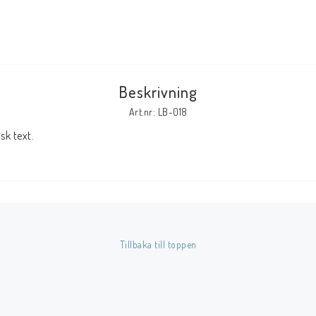
Tillbehör Serier
Tidskrifter
Archie
Beskrivning
CrossGen
Art.nr: LB-018
DC
k text.
DISNEY
Eclipse
Gold Key
Image
Marvel
Tillbaka till toppen
Viz
Övriga Förlag