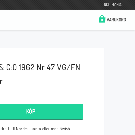
INKL. MOMS
VARUKORG
0
Butik på Tradera.com
Kontaktformulär
 & C:O 1962 Nr 47 VG/FN
__________________________________________________________________
Betala enkelt i förskott till konto i Nordea
eller med Swish.
r
KÖP
r
örskott till Nordea-konto eller med Swish
 Spelkort