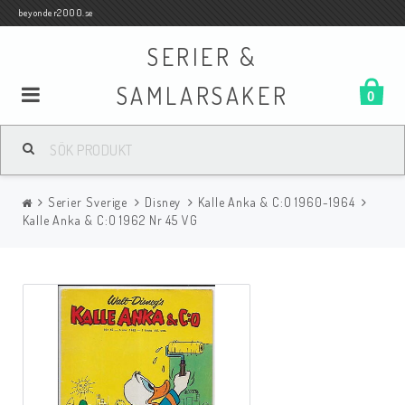
beyonder2000.se
SERIER &
SAMLARSAKER
0
Samlar- och Spelkort
Serier Sverige
Disney
Kalle Anka & C:O 1960-1964
Serier
Kalle Anka & C:O 1962 Nr 45 VG
Böcker
Film