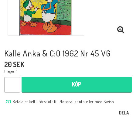
Musik
Mynt och Sedlar
Samlar- och Spelkort
Kalle Anka & C:O 1962 Nr 45 VG
20 SEK
Samlartillbehör
I lager: 1
KÖP
Serier Sverige
Betala enkelt i förskott till Nordea-konto eller med Swish
Serier USA
DELA
Tidskrifter