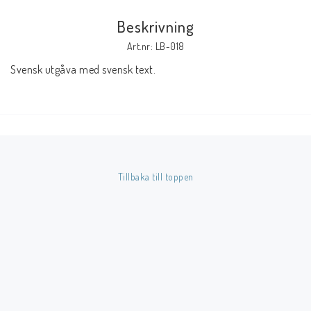
Beskrivning
Butik på Tradera.com
Art.nr: LB-018
Svensk utgåva med svensk text.
Kontaktformulär
Inkl. Moms
____________________________________________________________________________
Betala enkelt i förskott till konto i Nordea eller med Swish.
Tillbaka till toppen