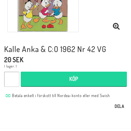
Musik
Mynt och Sedlar
Samlar- och Spelkort
Kalle Anka & C:O 1962 Nr 42 VG
20 SEK
Samlartillbehör
I lager: 1
KÖP
Serier Sverige
Betala enkelt i förskott till Nordea-konto eller med Swish
Serier USA
DELA
Tidskrifter