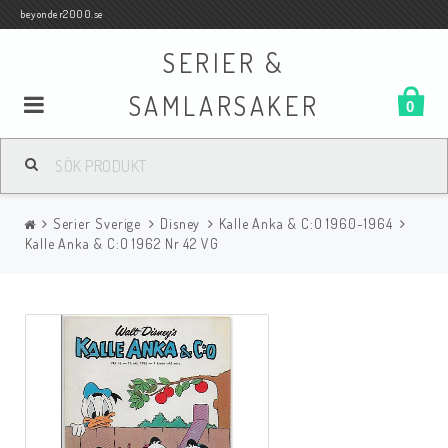
beyonder2000.se
SERIER &
SAMLARSAKER
0
Samlar- och Spelkort
Serier Sverige
Disney
Kalle Anka & C:O 1960-1964
Serier
Kalle Anka & C:O 1962 Nr 42 VG
Böcker
Film