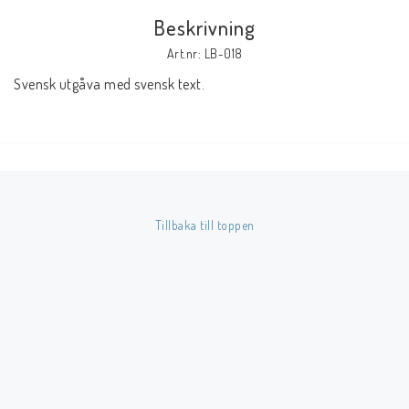
Beskrivning
Butik på Tradera.com
Art.nr: LB-018
Svensk utgåva med svensk text.
Kontaktformulär
Inkl. Moms
____________________________________________________________________________
Betala enkelt i förskott till konto i Nordea eller med Swish.
Tillbaka till toppen