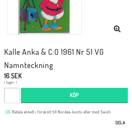
Musik
Mynt och Sedlar
Samlar- och Spelkort
Kalle Anka & C:O 1961 Nr 51 VG
Namnteckning
Samlartillbehör
16 SEK
I lager: 1
Serier Sverige
KÖP
Serier USA
Betala enkelt i förskott till Nordea-konto eller med Swish
DELA
Tidskrifter