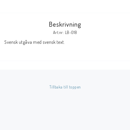
Butik på Tradera.com
Beskrivning
Kontaktformulär
Art.nr: LB-018
Inkl. Moms
Svensk utgåva med svensk text.
____________________________________________________________________________
Betala enkelt i förskott till konto i Nordea eller med Swish.
Tillbaka till toppen