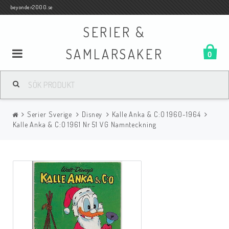
beyonder2000.se
SERIER &
SAMLARSAKER
0
Samlar- och Spelkort
Serier Sverige
Disney
Kalle Anka & C:O 1960-1964
Serier
Kalle Anka & C:O 1961 Nr 51 VG Namnteckning
Böcker
Film