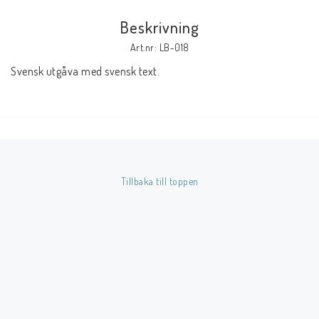
Beskrivning
Butik på Tradera.com
Art.nr: LB-018
Svensk utgåva med svensk text.
Kontaktformulär
Inkl. Moms
____________________________________________________________________________
Betala enkelt i förskott till konto i Nordea eller med Swish.
Tillbaka till toppen