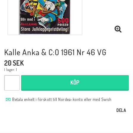
Musik
Mynt och Sedlar
Samlar- och Spelkort
Kalle Anka & C:O 1961 Nr 46 VG
20 SEK
Samlartillbehör
I lager: 1
KÖP
Serier Sverige
Betala enkelt i förskott till Nordea-konto eller med Swish
Serier USA
DELA
Tidskrifter