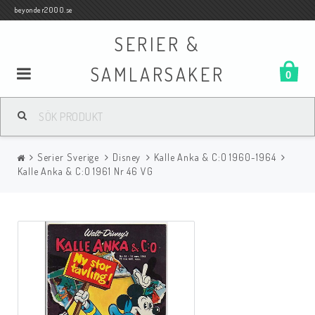
beyonder2000.se
SERIER &
SAMLARSAKER
0
Samlar- och Spelkort
Serier Sverige
Disney
Kalle Anka & C:O 1960-1964
Serier
Kalle Anka & C:O 1961 Nr 46 VG
Böcker
Film