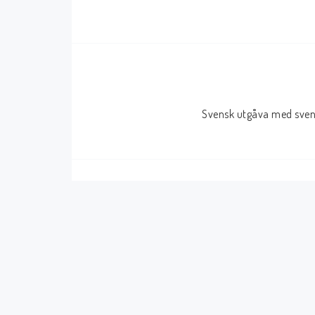
Serier Sverige
Serier USA
Album
GN/TP/HC
Buster
Charlton
Svensk utgåva med svens
Disney
Dark Horse
Fantomen
Dell
Klassiker
Dynamite
Knasen
Fantagraphics
Seriemagasinet
IDW
Superhjältar
MANGA
Tillbehör Serier
Tokyopop
Vuxenserier
Wildstorm
Western
Tillbehör Serier