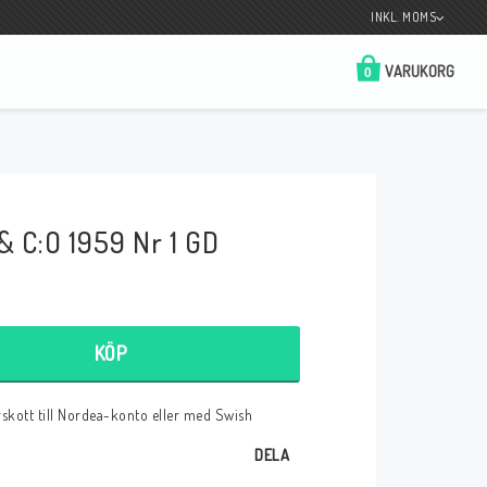
INKL. MOMS
VARUKORG
0
Butik på Tradera.com
Kontaktformulär
& C:O 1959 Nr 1 GD
__________________________________________________________________
Betala enkelt i förskott till konto i Nordea
eller med Swish.
KÖP
örskott till Nordea-konto eller med Swish
r
DELA
 Spelkort