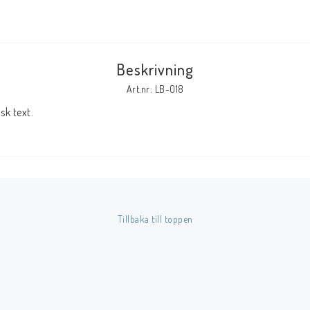
Tillbehör Serier
Tidskrifter
Beskrivning
Archie
Art.nr: LB-018
CrossGen
k text.
DC
DISNEY
Eclipse
Gold Key
Image
Tillbaka till toppen
Marvel
Viz
Övriga Förlag