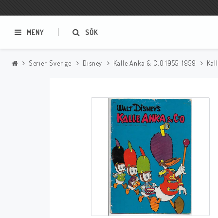
MENY
SÖK
Serier Sverige
Disney
Kalle Anka & C:O 1955-1959
Kal
Samlar- och Spelkort
Serier
Magic The Gathering
Sverige
USA Baknummer
USA Ny Import
Tillbehör
Musik
Mynt och Sedlar
CD
Mynt Sverige
Mynt Övriga Världen