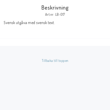
Beskrivning
Butik på Tradera.com
Art.nr: LB-017
Svensk utgåva med svensk text.
Kontaktformulär
Inkl. Moms
____________________________________________________________________________
Betala enkelt i förskott till konto i Nordea eller med Swish.
Tillbaka till toppen