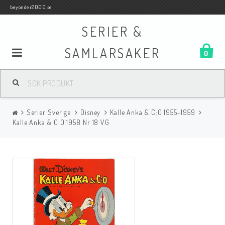
beyonder2000.se
SERIER &
SAMLARSAKER
0
Samlar- och Spelkort
Serier Sverige
Disney
Kalle Anka & C:O 1955-1959
Serier
Kalle Anka & C:O 1958 Nr 18 VG
Böcker
Film