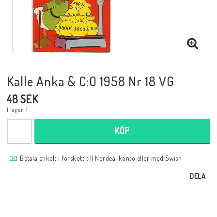
Musik
Mynt och Sedlar
Samlar- och Spelkort
Kalle Anka & C:O 1958 Nr 18 VG
48 SEK
Samlartillbehör
I lager: 1
KÖP
Serier Sverige
Betala enkelt i förskott till Nordea-konto eller med Swish
Serier USA
DELA
Tidskrifter