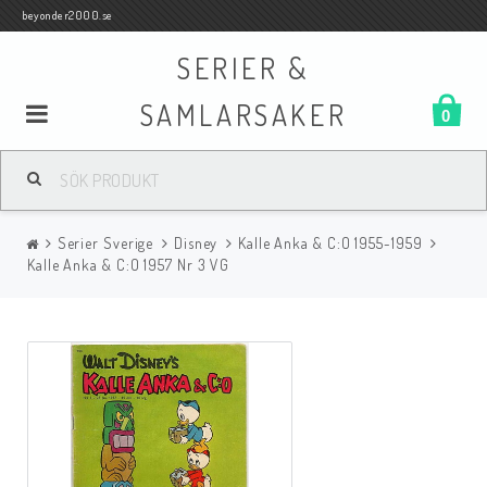
beyonder2000.se
SERIER &
SAMLARSAKER
0
Samlar- och Spelkort
Serier Sverige
Disney
Kalle Anka & C:O 1955-1959
Serier
Kalle Anka & C:O 1957 Nr 3 VG
Böcker
Film