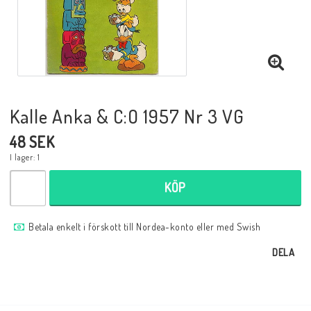
Musik
Mynt och Sedlar
Samlar- och Spelkort
Kalle Anka & C:O 1957 Nr 3 VG
48 SEK
Samlartillbehör
I lager: 1
KÖP
Serier Sverige
Betala enkelt i förskott till Nordea-konto eller med Swish
Serier USA
DELA
Tidskrifter