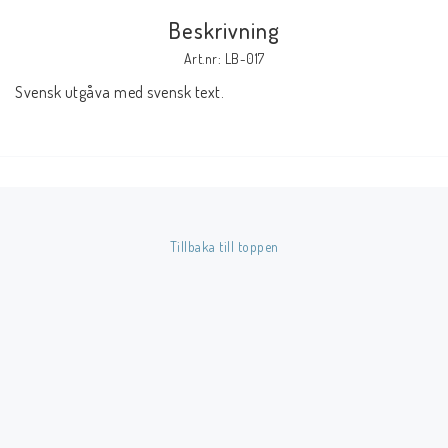
Beskrivning
Butik på Tradera.com
Art.nr: LB-017
Svensk utgåva med svensk text.
Kontaktformulär
Inkl. Moms
____________________________________________________________________________
Betala enkelt i förskott till konto i Nordea eller med Swish.
Tillbaka till toppen