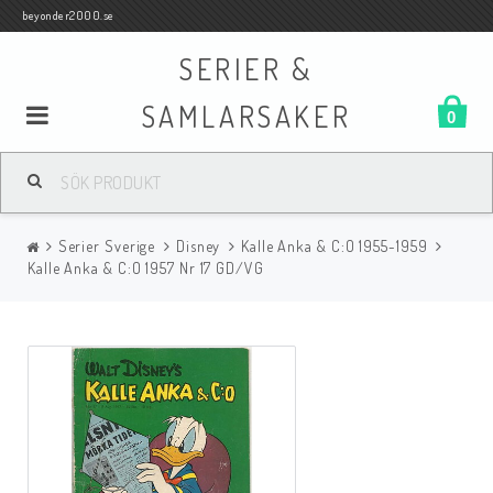
beyonder2000.se
SERIER &
SAMLARSAKER
0
Samlar- och Spelkort
Serier Sverige
Disney
Kalle Anka & C:O 1955-1959
Serier
Kalle Anka & C:O 1957 Nr 17 GD/VG
Böcker
Film