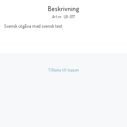
Beskrivning
Butik på Tradera.com
Art.nr: LB-017
Svensk utgåva med svensk text.
Kontaktformulär
Inkl. Moms
____________________________________________________________________________
Betala enkelt i förskott till konto i Nordea eller med Swish.
Tillbaka till toppen