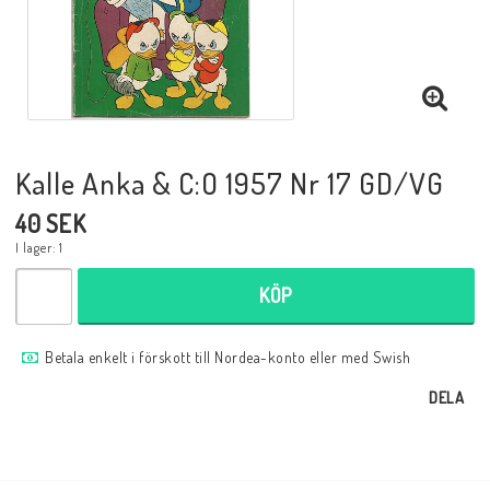
Musik
Mynt och Sedlar
Samlar- och Spelkort
Kalle Anka & C:O 1957 Nr 17 GD/VG
40 SEK
Samlartillbehör
I lager: 1
KÖP
Serier Sverige
Betala enkelt i förskott till Nordea-konto eller med Swish
Serier USA
DELA
Tidskrifter