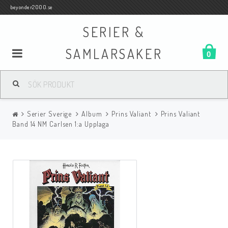
beyonder2000.se
SERIER &
SAMLARSAKER
0
Samlar- och Spelkort
Serier Sverige
Album
Prins Valiant
Prins Valiant
Serier
Band 14 NM Carlsen 1:a Upplaga
Böcker
Film