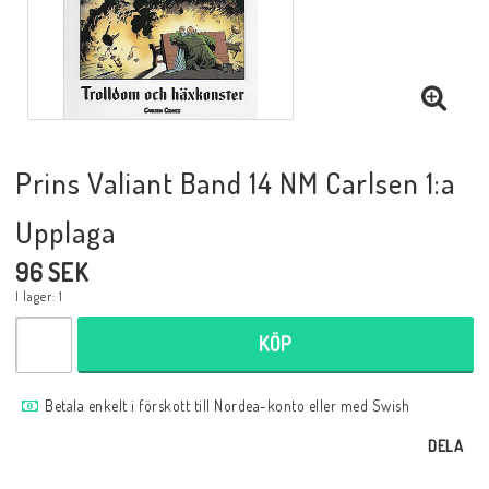
Musik
Mynt och Sedlar
Samlar- och Spelkort
Prins Valiant Band 14 NM Carlsen 1:a
Upplaga
Samlartillbehör
96 SEK
I lager: 1
Serier Sverige
KÖP
Serier USA
Betala enkelt i förskott till Nordea-konto eller med Swish
DELA
Tidskrifter