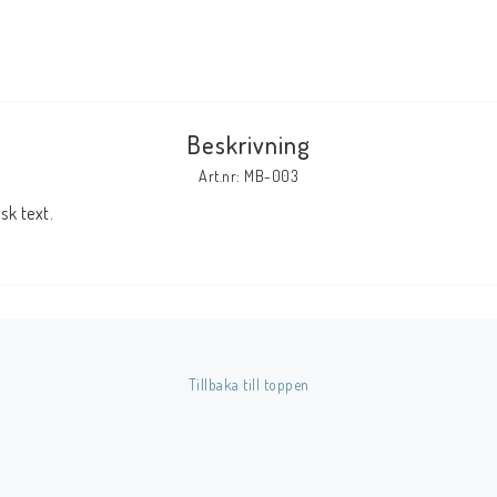
Tillbehör Serier
Tidskrifter
Archie
Beskrivning
CrossGen
Art.nr: MB-003
DC
k text.
DISNEY
Eclipse
Gold Key
Image
Marvel
Tillbaka till toppen
Viz
Övriga Förlag