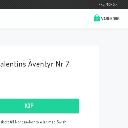
INKL. MOMS
VARUKORG
0
Butik på Tradera.com
Kontaktformulär
alentins Äventyr Nr 7
__________________________________________________________________
Betala enkelt i förskott till konto i Nordea
eller med Swish.
KÖP
r
örskott till Nordea-konto eller med Swish
 Spelkort