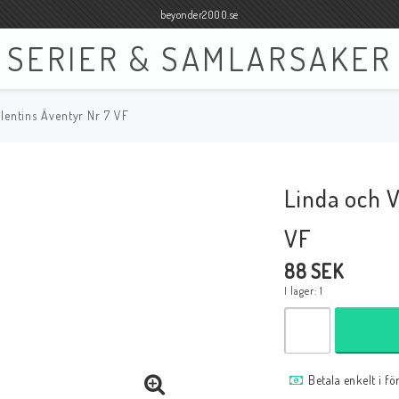
beyonder2000.se
SERIER & SAMLARSAKER
lentins Äventyr Nr 7 VF
Böcker
Film
Böcker Engelska
Blu-ray
Linda och V
Böcker Svenska
DVD
VF
88 SEK
I lager: 1
Samlar- och Spelkort
Samlartillbehör
Tillbehör Samlar- och Spelkort
Tillbehör Mynt & Sedla
Betala enkelt i f
Tillbehör Samlar- och