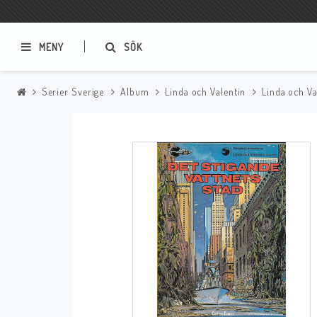
MENY
SÖK
Serier Sverige
Album
Linda och Valentin
Linda och Va
Samlar- och Spelkort
Serier
Magic The Gathering
Sverige
USA Baknummer
USA Ny Import
Tillbehör
Musik
Mynt och Sedlar
CD
Mynt Sverige
Mynt Övriga Världen