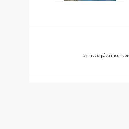
Serier Sverige
Serier USA
Album
GN/TP/HC
Buster
Charlton
Disney
Dark Horse
Svensk utgåva med svens
Fantomen
Dell
Klassiker
Dynamite
Knasen
Fantagraphics
Seriemagasinet
IDW
Superhjältar
MANGA
Tillbehör Serier
Tokyopop
Vuxenserier
Wildstorm
Western
Tillbehör Serier