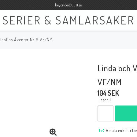
beyonder2000.se
SERIER & SAMLARSAKER
alentins Äventyr Nr 6 VF/NM
Böcker
Film
Böcker Engelska
Blu-ray
Linda och V
Böcker Svenska
DVD
VF/NM
104 SEK
I lager: 1
Samlar- och Spelkort
Samlartillbehör
Tillbehör Samlar- och Spelkort
Tillbehör Mynt & Sedla
Betala enkelt i f
Tillbehör Samlar- och