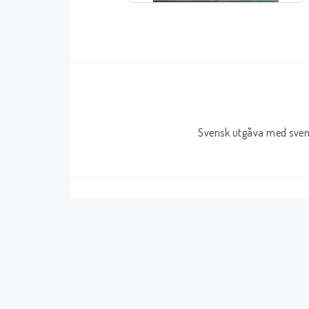
Serier Sverige
Serier USA
Album
GN/TP/HC
Buster
Charlton
Disney
Dark Horse
Svensk utgåva med svens
Fantomen
Dell
Klassiker
Dynamite
Knasen
Fantagraphics
Seriemagasinet
IDW
Superhjältar
MANGA
Tillbehör Serier
Tokyopop
Vuxenserier
Wildstorm
Western
Tillbehör Serier