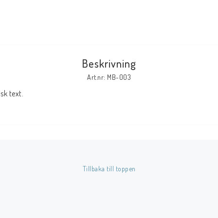
Tillbehör Serier
Tidskrifter
Archie
Beskrivning
CrossGen
Art.nr: MB-003
DC
k text.
DISNEY
Eclipse
Gold Key
Image
Marvel
Tillbaka till toppen
Viz
Övriga Förlag