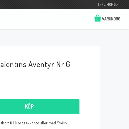
INKL. MOMS
VARUKORG
0
Butik på Tradera.com
Kontaktformulär
alentins Äventyr Nr 6
__________________________________________________________________
Betala enkelt i förskott till konto i Nordea
eller med Swish.
KÖP
r
örskott till Nordea-konto eller med Swish
 Spelkort