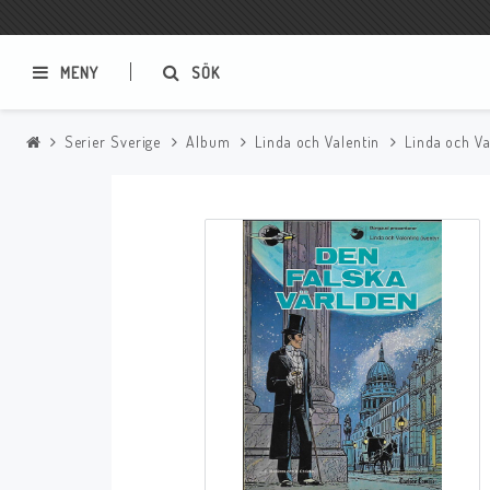
MENY
SÖK
Serier Sverige
Album
Linda och Valentin
Linda och V
Samlar- och Spelkort
Serier
Magic The Gathering
Sverige
USA Baknummer
USA Ny Import
Tillbehör
Musik
Mynt och Sedlar
CD
Mynt Sverige
Mynt Övriga Världen