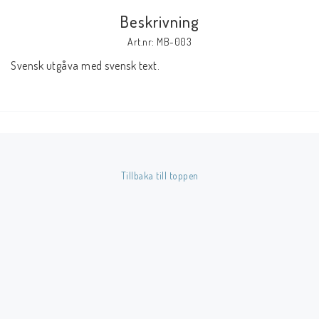
Beskrivning
Butik på Tradera.com
Art.nr: MB-003
Svensk utgåva med svensk text.
Kontaktformulär
Inkl. Moms
____________________________________________________________________________
Betala enkelt i förskott till konto i Nordea eller med Swish.
Tillbaka till toppen