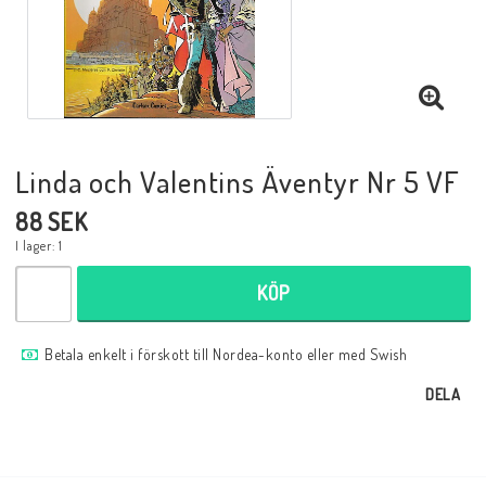
Musik
Mynt och Sedlar
Samlar- och Spelkort
Linda och Valentins Äventyr Nr 5 VF
88 SEK
Samlartillbehör
I lager: 1
KÖP
Serier Sverige
Betala enkelt i förskott till Nordea-konto eller med Swish
Serier USA
DELA
Tidskrifter