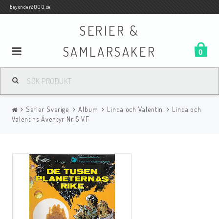
beyonder2000.se
SERIER &
SAMLARSAKER
0
Samlar- och Spelkort
Serier Sverige
Album
Linda och Valentin
Linda och
Serier
Valentins Äventyr Nr 5 VF
Böcker
Film