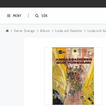
MENY
SÖK
Serier Sverige
Album
Linda och Valentin
Linda och Va
Samlar- och Spelkort
Serier
Magic The Gathering
Sverige
USA Baknummer
USA Ny Import
Tillbehör
Musik
Mynt och Sedlar
CD
Mynt Sverige
Mynt Övriga Världen