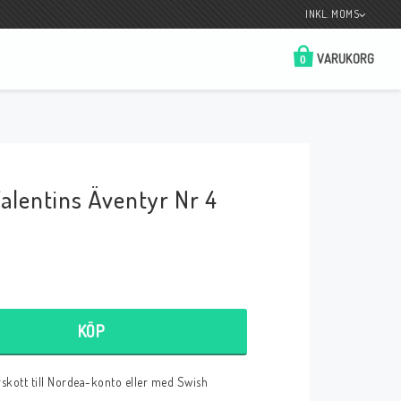
INKL. MOMS
VARUKORG
0
Butik på Tradera.com
Kontaktformulär
alentins Äventyr Nr 4
__________________________________________________________________
Betala enkelt i förskott till konto i Nordea
eller med Swish.
KÖP
r
örskott till Nordea-konto eller med Swish
 Spelkort