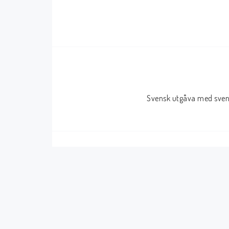
Serier Sverige
Serier USA
Album
GN/TP/HC
Buster
Charlton
Disney
Dark Horse
Svensk utgåva med svens
Fantomen
Dell
Klassiker
Dynamite
Knasen
Fantagraphics
Seriemagasinet
IDW
Superhjältar
MANGA
Tillbehör Serier
Tokyopop
Vuxenserier
Wildstorm
Western
Tillbehör Serier