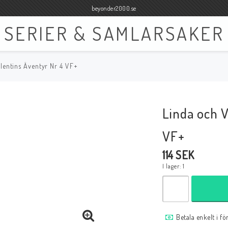
beyonder2000.se
SERIER & SAMLARSAKER
lentins Äventyr Nr 4 VF+
Böcker
Film
Böcker Engelska
Blu-ray
Linda och V
Böcker Svenska
DVD
VF+
114 SEK
I lager: 1
Samlar- och Spelkort
Samlartillbehör
Tillbehör Samlar- och Spelkort
Tillbehör Mynt & Sedla
Betala enkelt i f
Tillbehör Samlar- och