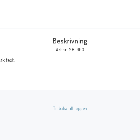
Tillbehör Serier
Tidskrifter
Archie
Beskrivning
CrossGen
Art.nr: MB-003
DC
k text.
DISNEY
Eclipse
Gold Key
Image
Marvel
Tillbaka till toppen
Viz
Övriga Förlag