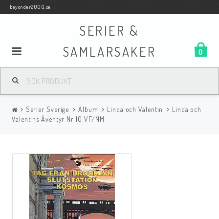
beyonder2000.se
SERIER &
SAMLARSAKER
0
Samlar- och Spelkort
Serier Sverige
Album
Linda och Valentin
Linda och
Serier
Valentins Äventyr Nr 10 VF/NM
Böcker
Film