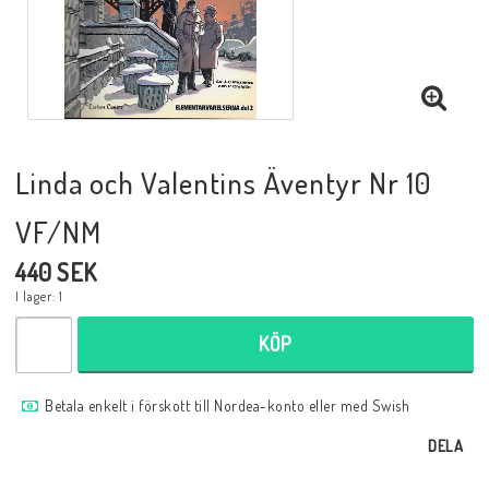
Musik
Mynt och Sedlar
Samlar- och Spelkort
Linda och Valentins Äventyr Nr 10
VF/NM
Samlartillbehör
440 SEK
I lager: 1
Serier Sverige
KÖP
Serier USA
Betala enkelt i förskott till Nordea-konto eller med Swish
DELA
Tidskrifter