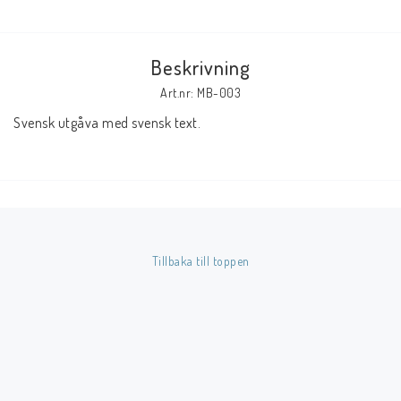
Butik på Tradera.com
Beskrivning
Kontaktformulär
Art.nr: MB-003
Svensk utgåva med svensk text.
Inkl. Moms
____________________________________________________________________________
Betala enkelt i förskott till konto i Nordea eller med Swish.
Tillbaka till toppen