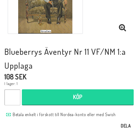
Musik
Mynt och Sedlar
Samlar- och Spelkort
Blueberrys Äventyr Nr 11 VF/NM 1:a
Upplaga
Samlartillbehör
108 SEK
I lager: 1
Serier Sverige
KÖP
Serier USA
Betala enkelt i förskott till Nordea-konto eller med Swish
DELA
Tidskrifter