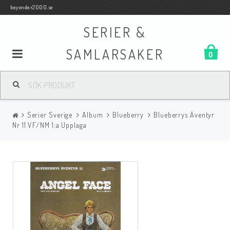
beyonder2000.se
SERIER &
SAMLARSAKER
0
Samlar- och Spelkort
Serier Sverige
Album
Blueberry
Blueberrys Äventyr
Serier
Nr 11 VF/NM 1:a Upplaga
Böcker
Film