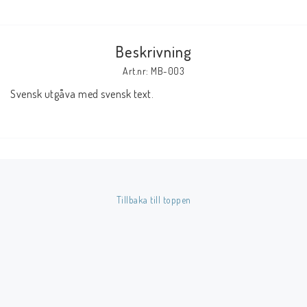
Butik på Tradera.com
Beskrivning
Kontaktformulär
Art.nr: MB-003
Svensk utgåva med svensk text.
Inkl. Moms
____________________________________________________________________________
Betala enkelt i förskott till konto i Nordea eller med Swish.
Tillbaka till toppen