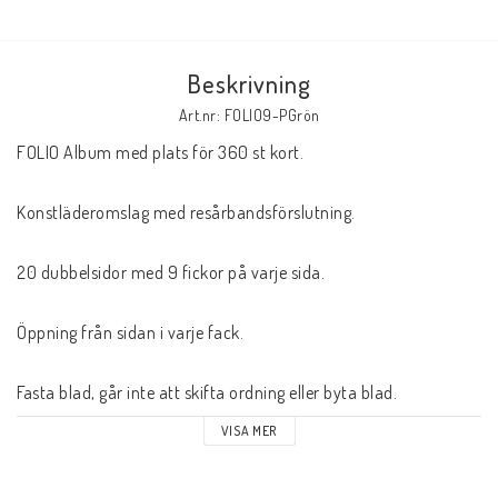
Butik på Tradera.com
Beskrivning
Kontaktformulär
Art.nr: FOLIO9-PGrön
FOLIO Album med plats för 360 st kort.
Inkl. Moms
Konstläderomslag med resårbandsförslutning.
____________________________________________________________________________
Betala enkelt i förskott till konto i Nordea eller med Swish.
20 dubbelsidor med 9 fickor på varje sida.
Öppning från sidan i varje fack.
Fasta blad, går inte att skifta ordning eller byta blad.
VISA MER
Yttermått BxH: ca 25 x 30,5 cm.