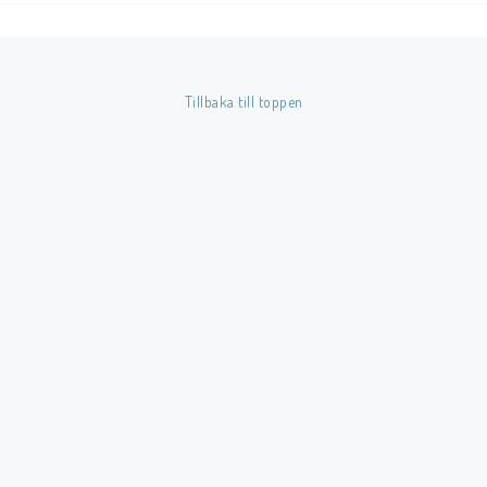
Färg: Grön.
Tillverkare: BCW.
Tillbaka till toppen