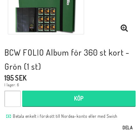
Musik
Mynt och Sedlar
Samlar- och Spelkort
BCW FOLIO Album för 360 st kort -
Grön (1 st)
Samlartillbehör
195 SEK
I lager: 6
Serier Sverige
KÖP
Serier USA
Betala enkelt i förskott till Nordea-konto eller med Swish
DELA
Tidskrifter