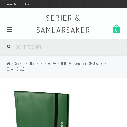
beyonder2000.se
SERIER &
SAMLARSAKER
0
Samlar- och Spelkort
Samlartillbehör
BCW FOLIO Album för 360 st kort -
Serier
Grön (1 st)
Böcker
Film