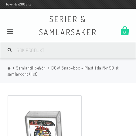
beyonder2000.se
SERIER &
SAMLARSAKER
0
Samlar- och Spelkort
Samlartillbehör
BCW Snap-box - Plastlåda för 50 st
Serier
samlarkort (1 st)
Böcker
Film