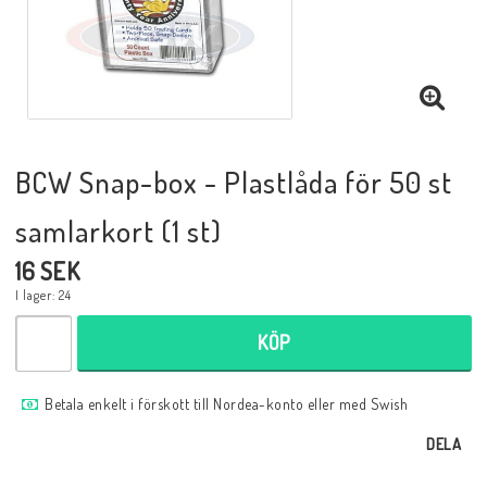
Musik
Mynt och Sedlar
Samlar- och Spelkort
BCW Snap-box - Plastlåda för 50 st
samlarkort (1 st)
Samlartillbehör
16 SEK
I lager: 24
Serier Sverige
KÖP
Serier USA
Betala enkelt i förskott till Nordea-konto eller med Swish
DELA
Tidskrifter