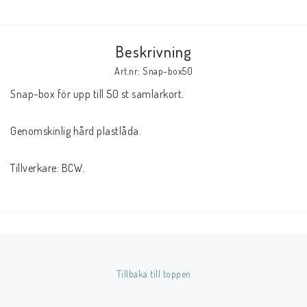
Butik på Tradera.com
Beskrivning
Kontaktformulär
Art.nr: Snap-box50
Snap-box för upp till 50 st samlarkort.
Inkl. Moms
Genomskinlig hård plastlåda.
____________________________________________________________________________
Betala enkelt i förskott till konto i Nordea eller med Swish.
Tillverkare: BCW.
Tillbaka till toppen