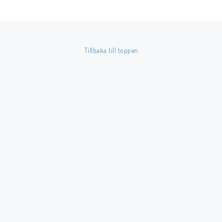
Färg: Vit.
Tillverkare: BCW.
Tillbaka till toppen