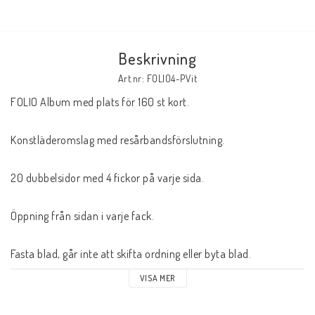
Butik på Tradera.com
Beskrivning
Kontaktformulär
Art.nr: FOLIO4-PVit
Inkl. Moms
FOLIO Album med plats för 160 st kort.
Konstläderomslag med resårbandsförslutning.
____________________________________________________________________________
Betala enkelt i förskott till konto i Nordea eller med Swish.
20 dubbelsidor med 4 fickor på varje sida.
Öppning från sidan i varje fack.
Fasta blad, går inte att skifta ordning eller byta blad.
VISA MER
Yttermått BxH: ca 17 x 21 cm.