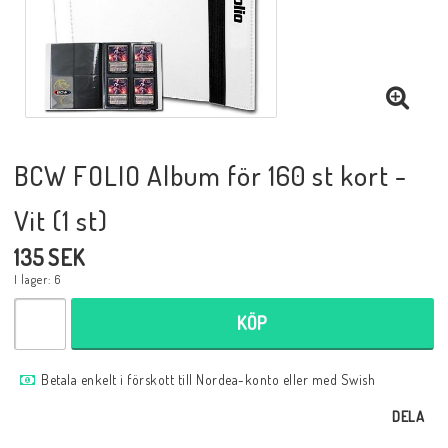
Musik
Mynt och Sedlar
Samlar- och Spelkort
BCW FOLIO Album för 160 st kort -
Vit (1 st)
Samlartillbehör
135 SEK
I lager: 6
Serier Sverige
KÖP
Serier USA
Betala enkelt i förskott till Nordea-konto eller med Swish
DELA
Tidskrifter