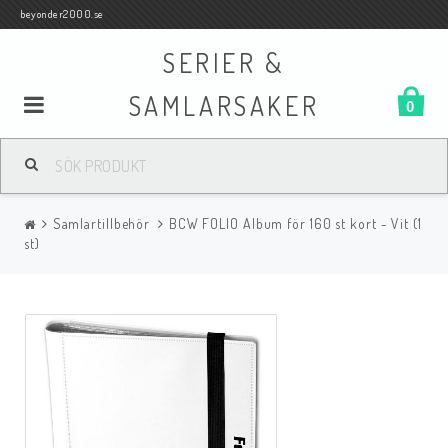
beyonder2000.se
SERIER &
SAMLARSAKER
0
Samlar- och Spelkort
Samlartillbehör
BCW FOLIO Album för 160 st kort - Vit (1
Serier
st)
Böcker
Film