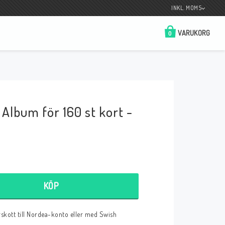
INKL. MOMS
VARUKORG
0
Butik på Tradera.com
Kontaktformulär
Album för 160 st kort -
__________________________________________________________________
Betala enkelt i förskott till konto i Nordea
eller med Swish.
KÖP
r
örskott till Nordea-konto eller med Swish
 Spelkort