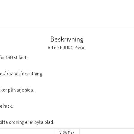
Tillbehör Serier
Tidskrifter
Archie
Beskrivning
CrossGen
Art.nr: FOLIO4-PSvart
DC
r 160 st kort.
DISNEY
Eclipse
esårbandsförslutning.
Gold Key
kor på varje sida.
Image
Marvel
e fack.
Viz
Övriga Förlag
kifta ordning eller byta blad.
VISA MER