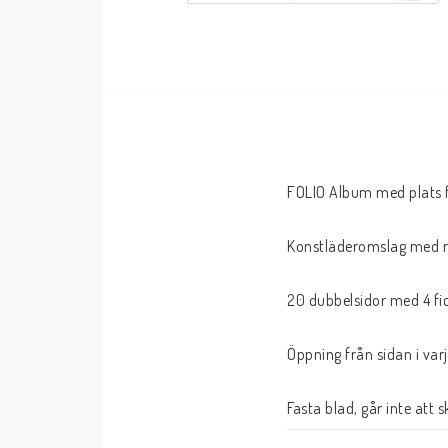
Serier Sverige
Serier USA
Album
GN/TP/HC
Buster
Charlton
Disney
Dark Horse
FOLIO Album med plats fö
Fantomen
Dell
Klassiker
Dynamite
Konstläderomslag med r
Knasen
Fantagraphics
20 dubbelsidor med 4 fic
Seriemagasinet
IDW
Superhjältar
MANGA
Öppning från sidan i varj
Tillbehör Serier
Tokyopop
Vuxenserier
Wildstorm
Fasta blad, går inte att s
Western
Tillbehör Serier