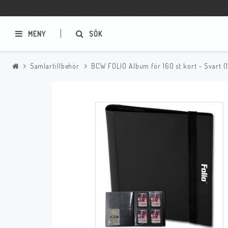
MENY
SÖK
Samlartillbehör
BCW FOLIO Album för 160 st kort - Svart (1
Samlar- och Spelkort
Serier
Magic The Gathering
Sverige
USA Baknummer
USA Ny Import
Tillbehör
Musik
Mynt och Sedlar
CD
Mynt Sverige
Mynt Övriga Världen