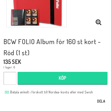
Musik
Mynt och Sedlar
Samlar- och Spelkort
BCW FOLIO Album för 160 st kort -
Röd (1 st)
Samlartillbehör
135 SEK
I lager: 6
Serier Sverige
KÖP
Serier USA
Betala enkelt i förskott till Nordea-konto eller med Swish
DELA
Tidskrifter