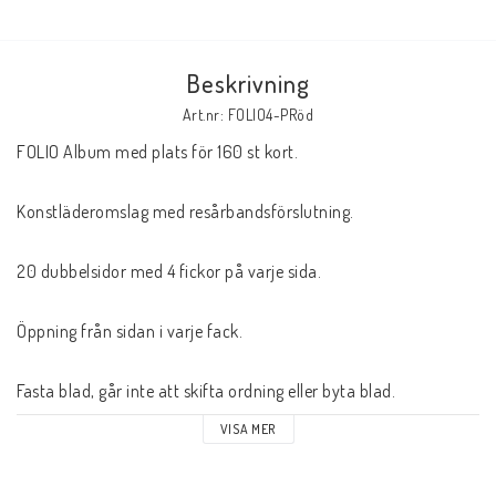
Butik på Tradera.com
Beskrivning
Kontaktformulär
Art.nr: FOLIO4-PRöd
FOLIO Album med plats för 160 st kort.
Inkl. Moms
Konstläderomslag med resårbandsförslutning.
____________________________________________________________________________
Betala enkelt i förskott till konto i Nordea eller med Swish.
20 dubbelsidor med 4 fickor på varje sida.
Öppning från sidan i varje fack.
Fasta blad, går inte att skifta ordning eller byta blad.
VISA MER
Yttermått BxH: ca 17 x 21 cm.