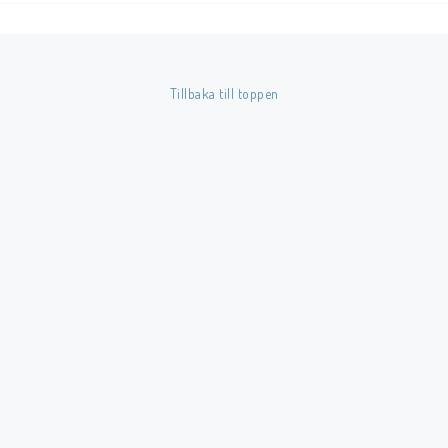
Färg: Röd.
Tillverkare: BCW.
Tillbaka till toppen