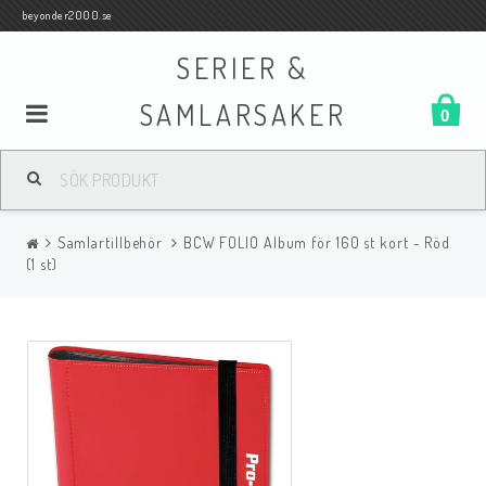
beyonder2000.se
SERIER &
SAMLARSAKER
0
Samlar- och Spelkort
Samlartillbehör
BCW FOLIO Album för 160 st kort - Röd
Serier
(1 st)
Böcker
Film