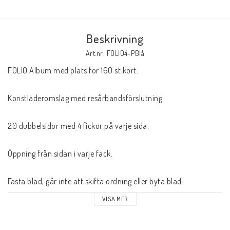
Butik på Tradera.com
Beskrivning
Kontaktformulär
Art.nr: FOLIO4-PBlå
FOLIO Album med plats för 160 st kort.
Inkl. Moms
Konstläderomslag med resårbandsförslutning.
____________________________________________________________________________
Betala enkelt i förskott till konto i Nordea eller med Swish.
20 dubbelsidor med 4 fickor på varje sida.
Öppning från sidan i varje fack.
Fasta blad, går inte att skifta ordning eller byta blad.
VISA MER
Yttermått BxH: ca 17 x 21 cm.