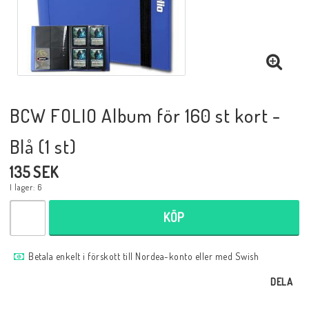
Musik
Mynt och Sedlar
Samlar- och Spelkort
BCW FOLIO Album för 160 st kort -
Blå (1 st)
Samlartillbehör
135 SEK
I lager: 6
Serier Sverige
KÖP
Serier USA
Betala enkelt i förskott till Nordea-konto eller med Swish
DELA
Tidskrifter