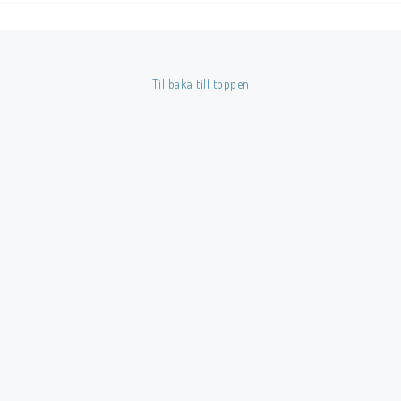
Färg: Blå.
Tillverkare: BCW.
Tillbaka till toppen