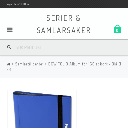
beyonder2000.se
SERIER &
SAMLARSAKER
0
Samlar- och Spelkort
Samlartillbehör
BCW FOLIO Album för 160 st kort - Blå (1
Serier
st)
Böcker
Film