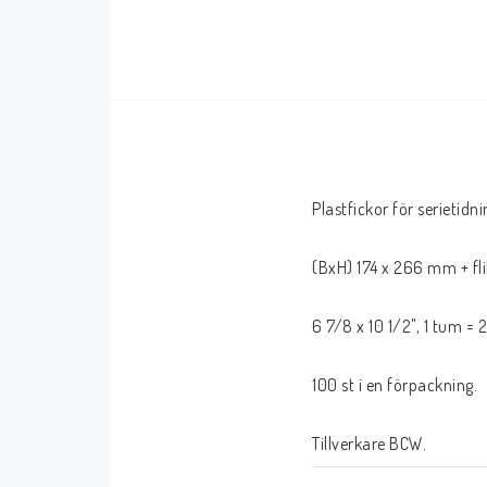
Serier Sverige
Serier USA
Album
GN/TP/HC
Buster
Charlton
Disney
Dark Horse
Plastfickor för serietidni
Fantomen
Dell
Klassiker
Dynamite
(BxH) 174 x 266 mm + fl
Knasen
Fantagraphics
6 7/8 x 10 1/2", 1 tum =
Seriemagasinet
IDW
Superhjältar
MANGA
100 st i en förpackning.
Tillbehör Serier
Tokyopop
Vuxenserier
Wildstorm
Tillverkare BCW.
Western
Tillbehör Serier