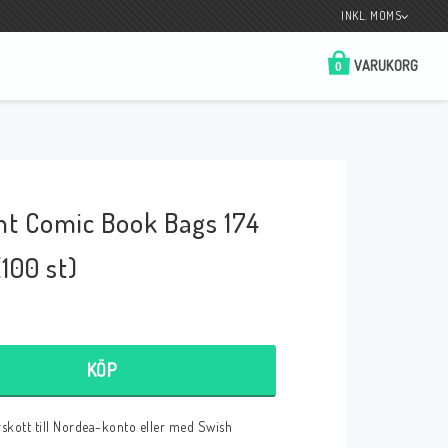
INKL. MOMS
VARUKORG
0
Butik på Tradera.com
Kontaktformulär
t Comic Book Bags 174
__________________________________________________________________
Betala enkelt i förskott till konto i Nordea
eller med Swish.
100 st)
KÖP
r
örskott till Nordea-konto eller med Swish
 Spelkort