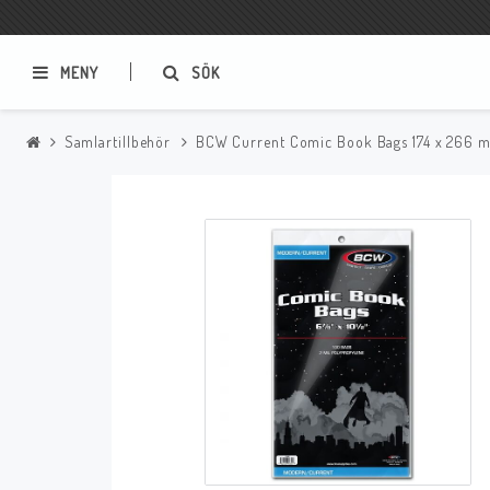
MENY
SÖK
Samlartillbehör
BCW Current Comic Book Bags 174 x 266 m
Samlar- och Spelkort
Serier
Magic The Gathering
Sverige
USA Baknummer
USA Ny Import
Tillbehör
Musik
Mynt och Sedlar
CD
Mynt Sverige
Mynt Övriga Världen