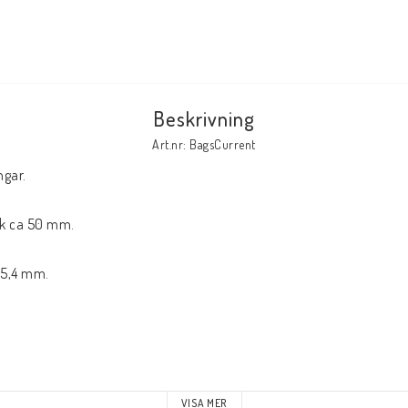
Tillbehör Serier
Tidskrifter
Archie
Beskrivning
CrossGen
Art.nr: BagsCurrent
DC
ngar.
DISNEY
Eclipse
ik ca 50 mm.
Gold Key
 25,4 mm.
Image
Marvel
Viz
Övriga Förlag
VISA MER