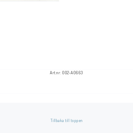
Tillbehör Serier
Tidskrifter
Archie
CrossGen
DC
DISNEY
Eclipse
Art.nr: 002-A0663
Gold Key
Image
Marvel
Viz
Övriga Förlag
Tillbaka till toppen