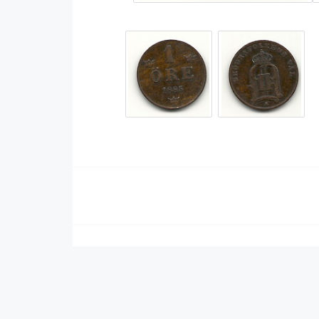
Serier Sverige
Serier USA
Album
GN/TP/HC
Buster
Charlton
Disney
Dark Horse
Fantomen
Dell
Klassiker
Dynamite
Knasen
Fantagraphics
Seriemagasinet
IDW
Superhjältar
MANGA
Tillbehör Serier
Tokyopop
Vuxenserier
Wildstorm
Western
Tillbehör Serier