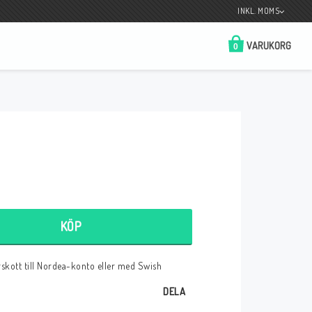
INKL. MOMS
VARUKORG
0
Butik på Tradera.com
Kontaktformulär
__________________________________________________________________
Betala enkelt i förskott till konto i Nordea
eller med Swish.
KÖP
örskott till Nordea-konto eller med Swish
r
DELA
 Spelkort