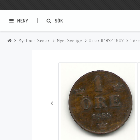
MENY
SÖK
Mynt och Sedlar
Mynt Sverige
Oscar II 1872-1907
1 öre
Samlar- och Spelkort
Serier
Magic The Gathering
Sverige
USA Baknummer
USA Ny Import
Tillbehör
Musik
Mynt och Sedlar
CD
Mynt Sverige
Mynt Övriga Världen