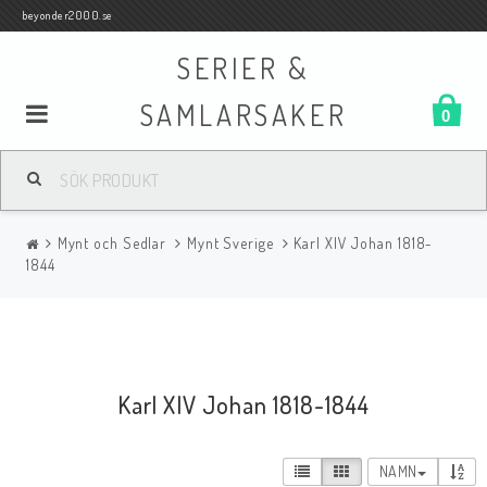
beyonder2000.se
SERIER &
SAMLARSAKER
0
Samlar- och Spelkort
Mynt och Sedlar
Mynt Sverige
Karl XIV Johan 1818-
Serier
1844
Böcker
Karl XIV Johan 1818-1844
Film
NAMN