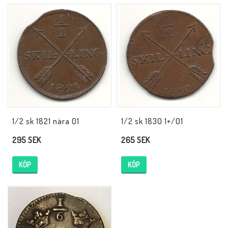
Musik
Mynt och Sedlar
Samlar- och Spelkort
Samlartillbehör
1/2 sk 1821 nära 01
1/2 sk 1830 1+/01
295 SEK
265 SEK
Serier Sverige
KÖP
KÖP
Serier USA
Tidskrifter