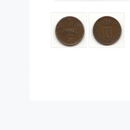
Serier Sverige
Serier USA
Album
GN/TP/HC
Buster
Charlton
Disney
Dark Horse
Fantomen
Dell
Klassiker
Dynamite
Knasen
Fantagraphics
Seriemagasinet
IDW
Superhjältar
MANGA
Tillbehör Serier
Tokyopop
Vuxenserier
Wildstorm
Western
Tillbehör Serier