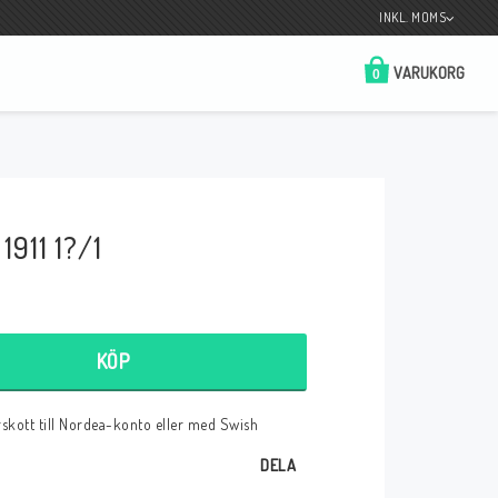
INKL. MOMS
VARUKORG
0
Butik på Tradera.com
Kontaktformulär
1911 1?/1
__________________________________________________________________
Betala enkelt i förskott till konto i Nordea
eller med Swish.
KÖP
örskott till Nordea-konto eller med Swish
r
DELA
 Spelkort