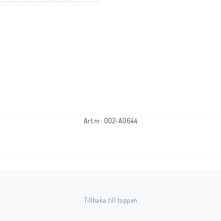
Tillbehör Serier
Tidskrifter
Archie
CrossGen
DC
DISNEY
Eclipse
Art.nr: 002-A0644
Gold Key
Image
Marvel
Viz
Övriga Förlag
Tillbaka till toppen