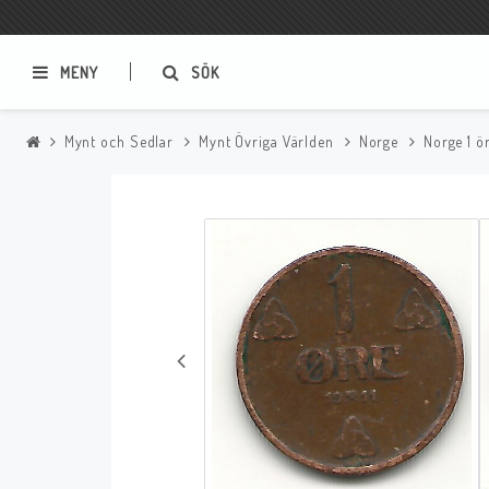
MENY
SÖK
Mynt och Sedlar
Mynt Övriga Världen
Norge
Norge 1 ör
Samlar- och Spelkort
Serier
Magic The Gathering
Sverige
USA Baknummer
USA Ny Import
Tillbehör
Musik
Mynt och Sedlar
CD
Mynt Sverige
Mynt Övriga Världen