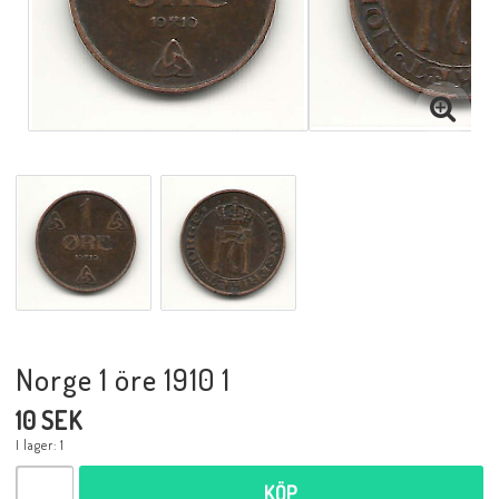
Musik
Mynt och Sedlar
Samlar- och Spelkort
Samlartillbehör
Serier Sverige
Norge 1 öre 1910 1
Serier USA
10 SEK
I lager: 1
Tidskrifter
KÖP