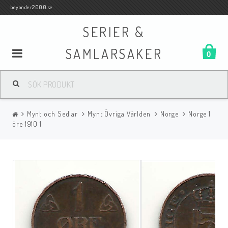
beyonder2000.se
SERIER &
SAMLARSAKER
0
Samlar- och Spelkort
Mynt och Sedlar
Mynt Övriga Världen
Norge
Norge 1
Serier
öre 1910 1
Böcker
Film