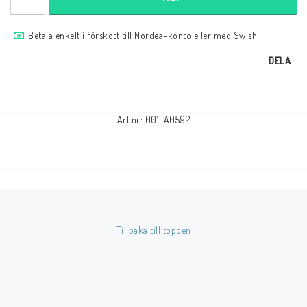
Betala enkelt i förskott till Nordea-konto eller med Swish
Butik på Tradera.com
DELA
Kontaktformulär
Inkl. Moms
Art.nr: 001-A0592
____________________________________________________________________________
Betala enkelt i förskott till konto i Nordea eller med Swish.
Tillbaka till toppen