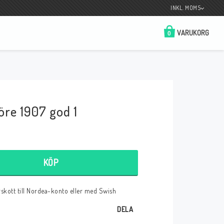
INKL. MOMS
VARUKORG
0
Butik på Tradera.com
Kontaktformulär
öre 1907 god 1
__________________________________________________________________
Betala enkelt i förskott till konto i Nordea
eller med Swish.
KÖP
örskott till Nordea-konto eller med Swish
r
DELA
 Spelkort