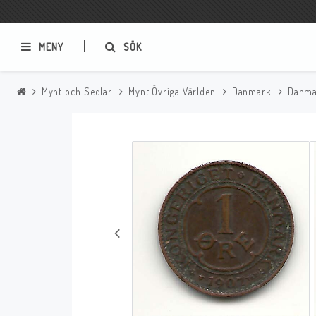
MENY
SÖK
Mynt och Sedlar
Mynt Övriga Världen
Danmark
Danmar
Samlar- och Spelkort
Serier
Magic The Gathering
Sverige
USA Baknummer
USA Ny Import
Tillbehör
Musik
Mynt och Sedlar
CD
Mynt Sverige
Mynt Övriga Världen