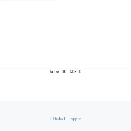
Tillbehör Serier
Tidskrifter
Archie
CrossGen
DC
DISNEY
Eclipse
Art.nr: 001-A0590
Gold Key
Image
Marvel
Viz
Övriga Förlag
Tillbaka till toppen