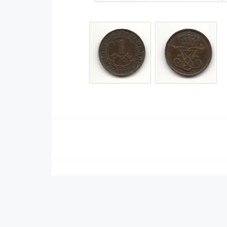
Serier Sverige
Serier USA
Album
GN/TP/HC
Buster
Charlton
Disney
Dark Horse
Fantomen
Dell
Klassiker
Dynamite
Knasen
Fantagraphics
Seriemagasinet
IDW
Superhjältar
MANGA
Tillbehör Serier
Tokyopop
Vuxenserier
Wildstorm
Western
Tillbehör Serier