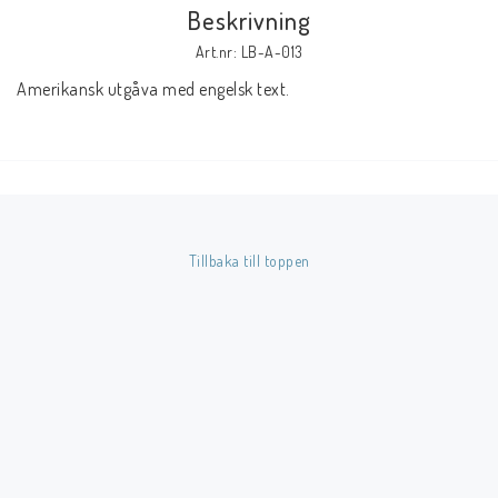
Beskrivning
Art.nr: LB-A-013
Butik på Tradera.com
Amerikansk utgåva med engelsk text.
Kontaktformulär
Inkl. Moms
____________________________________________________________________________
Tillbaka till toppen
Betala enkelt i förskott till konto i Nordea eller med Swish.