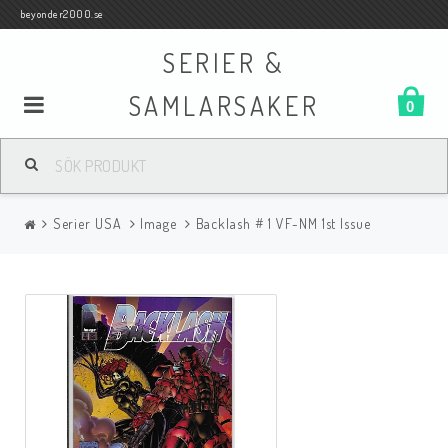
beyonder2000.se
SERIER &
SAMLARSAKER
0
Samlar- och Spelkort
Serier USA
Image
Backlash # 1 VF-NM 1st Issue
Serier
Böcker
Film