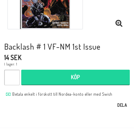
Musik
Mynt och Sedlar
Samlar- och Spelkort
Backlash # 1 VF-NM 1st Issue
14 SEK
Samlartillbehör
I lager: 1
KÖP
Serier Sverige
Betala enkelt i förskott till Nordea-konto eller med Swish
DELA
Serier USA
Tidskrifter