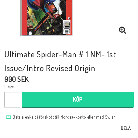
Musik
Mynt och Sedlar
Samlar- och Spelkort
Ultimate Spider-Man # 1 NM- 1st
Issue/Intro Revised Origin
Samlartillbehör
900 SEK
I lager: 1
Serier Sverige
KÖP
Serier USA
Betala enkelt i förskott till Nordea-konto eller med Swish
DELA
Tidskrifter