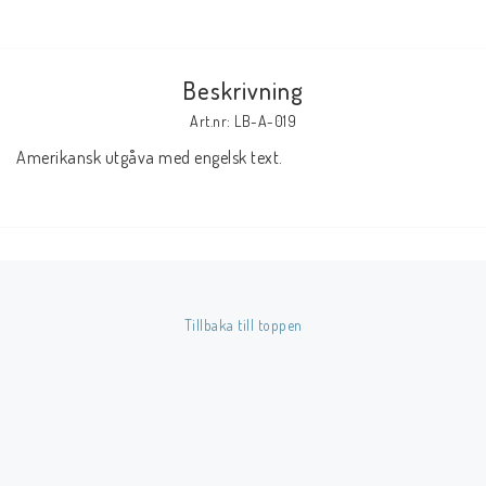
Butik på Tradera.com
Beskrivning
Kontaktformulär
Art.nr: LB-A-019
Inkl. Moms
Amerikansk utgåva med engelsk text.
____________________________________________________________________________
Betala enkelt i förskott till konto i Nordea eller med Swish.
Tillbaka till toppen