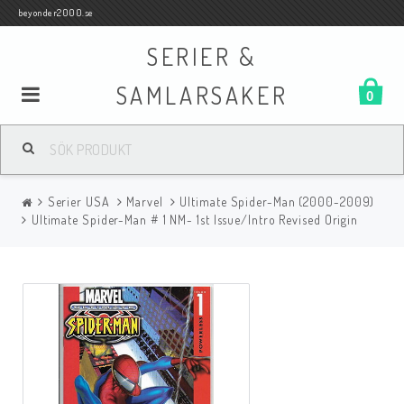
beyonder2000.se
SERIER &
SAMLARSAKER
0
Samlar- och Spelkort
Serier USA
Marvel
Ultimate Spider-Man (2000-2009)
Serier
Ultimate Spider-Man # 1 NM- 1st Issue/Intro Revised Origin
Böcker
Film