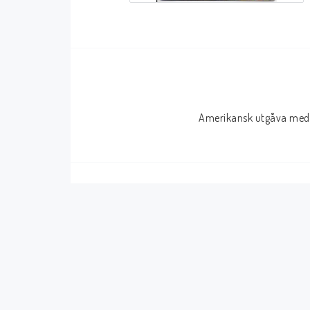
Serier Sverige
Serier USA
Album
GN/TP/HC
Buster
Charlton
Amerikansk utgåva med 
Disney
Dark Horse
Fantomen
Dell
Klassiker
Dynamite
Knasen
Fantagraphics
Seriemagasinet
IDW
Superhjältar
MANGA
Tillbehör Serier
Tokyopop
Vuxenserier
Wildstorm
Western
Tillbehör Serier