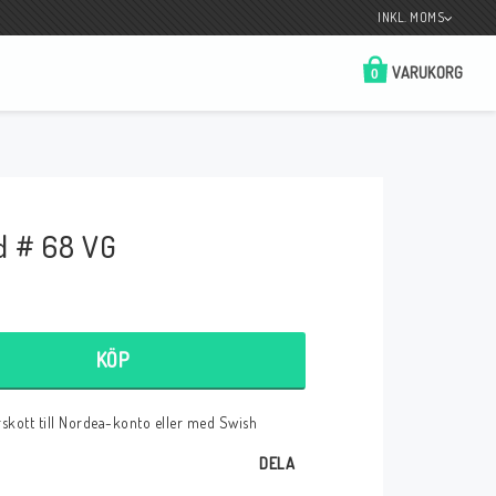
INKL. MOMS
VARUKORG
0
Butik på Tradera.com
Kontaktformulär
d # 68 VG
__________________________________________________________________
Betala enkelt i förskott till konto i Nordea
eller med Swish.
KÖP
örskott till Nordea-konto eller med Swish
r
DELA
 Spelkort