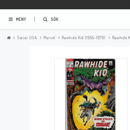
MENY
SÖK
Serier USA
Marvel
Rawhide Kid (1955-1979)
Rawhide 
Samlar- och Spelkort
Serier
Magic The Gathering
Sverige
USA Baknummer
USA Ny Import
Tillbehör
Musik
Mynt och Sedlar
CD
Mynt Sverige
Mynt Övriga Världen