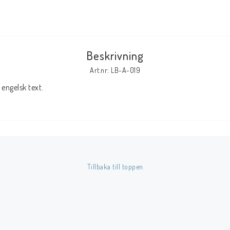
Tillbehör Serier
Tidskrifter
Beskrivning
Archie
Art.nr: LB-A-019
CrossGen
engelsk text.
DC
DISNEY
Eclipse
Gold Key
Image
Tillbaka till toppen
Marvel
Viz
Övriga Förlag