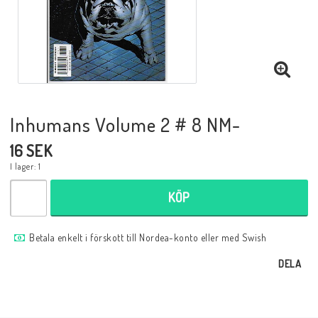
Musik
Mynt och Sedlar
Samlar- och Spelkort
Inhumans Volume 2 # 8 NM-
16 SEK
Samlartillbehör
I lager: 1
KÖP
Serier Sverige
Betala enkelt i förskott till Nordea-konto eller med Swish
Serier USA
DELA
Tidskrifter