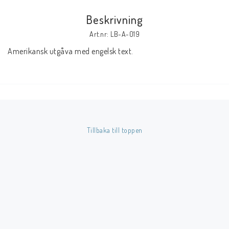
Beskrivning
Butik på Tradera.com
Art.nr: LB-A-019
Amerikansk utgåva med engelsk text.
Kontaktformulär
Inkl. Moms
____________________________________________________________________________
Betala enkelt i förskott till konto i Nordea eller med Swish.
Tillbaka till toppen