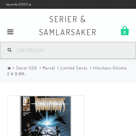
beyonder2000.se
SERIER &
SAMLARSAKER
0
Samlar- och Spelkort
Serier USA
Marvel
Limited Series
Inhumans Volume
Serier
2 # 8 NM-
Böcker
Film