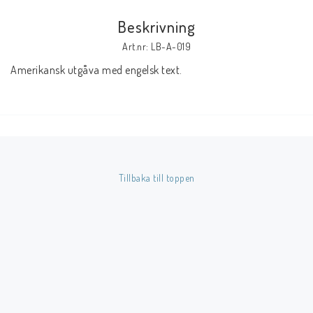
Beskrivning
Butik på Tradera.com
Art.nr: LB-A-019
Amerikansk utgåva med engelsk text.
Kontaktformulär
Inkl. Moms
____________________________________________________________________________
Betala enkelt i förskott till konto i Nordea eller med Swish.
Tillbaka till toppen