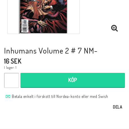
Musik
Mynt och Sedlar
Samlar- och Spelkort
Inhumans Volume 2 # 7 NM-
16 SEK
Samlartillbehör
I lager: 1
KÖP
Serier Sverige
Betala enkelt i förskott till Nordea-konto eller med Swish
Serier USA
DELA
Tidskrifter