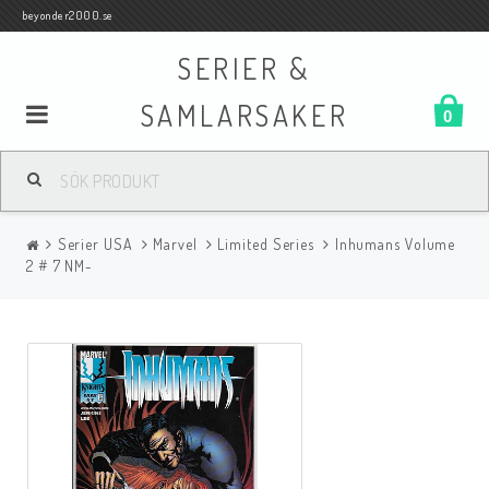
beyonder2000.se
SERIER &
SAMLARSAKER
0
Samlar- och Spelkort
Serier USA
Marvel
Limited Series
Inhumans Volume
Serier
2 # 7 NM-
Böcker
Film