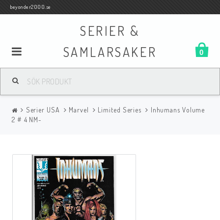
beyonder2000.se
SERIER &
SAMLARSAKER
0
Samlar- och Spelkort
Serier USA
Marvel
Limited Series
Inhumans Volume
Serier
2 # 4 NM-
Böcker
Film