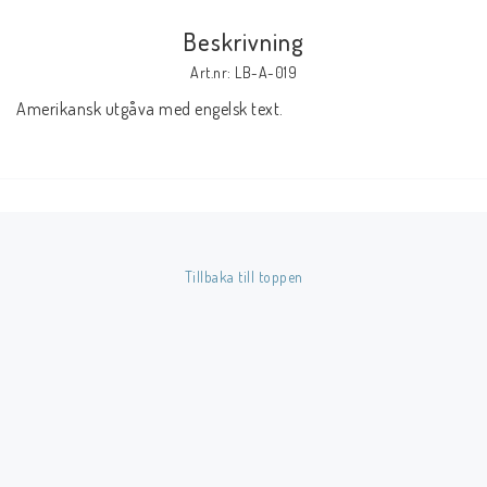
Beskrivning
Butik på Tradera.com
Art.nr: LB-A-019
Amerikansk utgåva med engelsk text.
Kontaktformulär
Inkl. Moms
____________________________________________________________________________
Betala enkelt i förskott till konto i Nordea eller med Swish.
Tillbaka till toppen