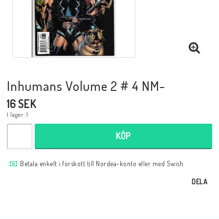
Musik
Mynt och Sedlar
Samlar- och Spelkort
Inhumans Volume 2 # 4 NM-
16 SEK
Samlartillbehör
I lager: 1
KÖP
Serier Sverige
Betala enkelt i förskott till Nordea-konto eller med Swish
Serier USA
DELA
Tidskrifter