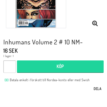
Musik
Mynt och Sedlar
Samlar- och Spelkort
Inhumans Volume 2 # 10 NM-
16 SEK
Samlartillbehör
I lager: 1
KÖP
Serier Sverige
Betala enkelt i förskott till Nordea-konto eller med Swish
Serier USA
DELA
Tidskrifter