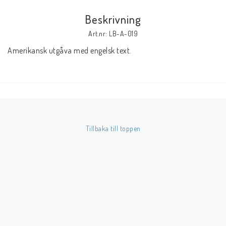
Beskrivning
Butik på Tradera.com
Art.nr: LB-A-019
Amerikansk utgåva med engelsk text.
Kontaktformulär
Inkl. Moms
____________________________________________________________________________
Betala enkelt i förskott till konto i Nordea eller med Swish.
Tillbaka till toppen