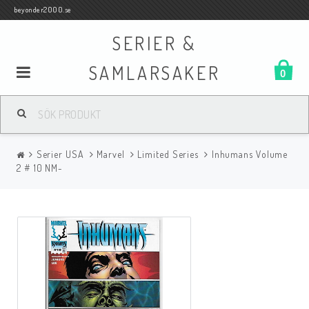
beyonder2000.se
SERIER &
SAMLARSAKER
0
Samlar- och Spelkort
Serier USA
Marvel
Limited Series
Inhumans Volume
Serier
2 # 10 NM-
Böcker
Film