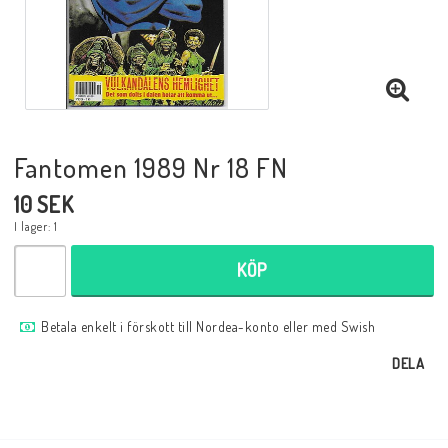
Musik
Mynt och Sedlar
Samlar- och Spelkort
Fantomen 1989 Nr 18 FN
10 SEK
Samlartillbehör
I lager: 1
KÖP
Serier Sverige
Betala enkelt i förskott till Nordea-konto eller med Swish
Serier USA
DELA
Tidskrifter