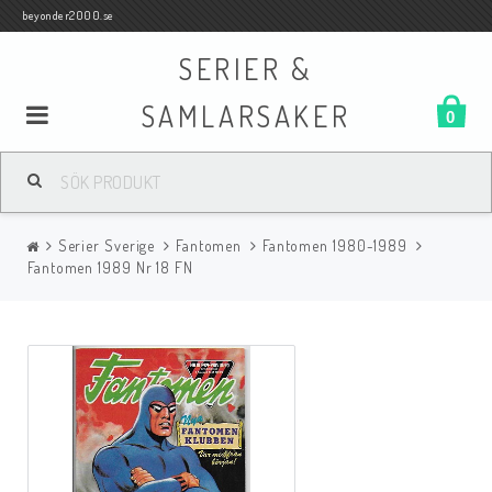
beyonder2000.se
SERIER &
SAMLARSAKER
0
Samlar- och Spelkort
Serier Sverige
Fantomen
Fantomen 1980-1989
Serier
Fantomen 1989 Nr 18 FN
Böcker
Film