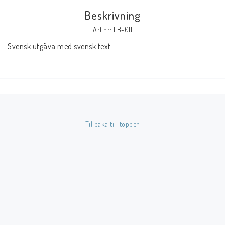
Beskrivning
Butik på Tradera.com
Art.nr: LB-011
Svensk utgåva med svensk text.
Kontaktformulär
Inkl. Moms
____________________________________________________________________________
Betala enkelt i förskott till konto i Nordea eller med Swish.
Tillbaka till toppen