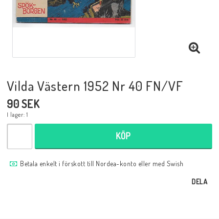
Musik
Mynt och Sedlar
Samlar- och Spelkort
Vilda Västern 1952 Nr 40 FN/VF
90 SEK
Samlartillbehör
I lager: 1
KÖP
Serier Sverige
Betala enkelt i förskott till Nordea-konto eller med Swish
Serier USA
DELA
Tidskrifter