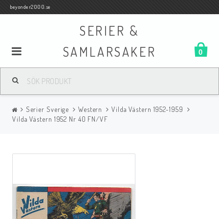
beyonder2000.se
SERIER &
SAMLARSAKER
0
Samlar- och Spelkort
Serier Sverige
Western
Vilda Västern 1952-1959
Serier
Vilda Västern 1952 Nr 40 FN/VF
Böcker
Film