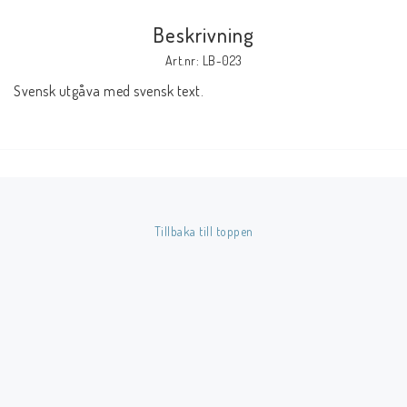
Beskrivning
Butik på Tradera.com
Art.nr: LB-023
Svensk utgåva med svensk text.
Kontaktformulär
Inkl. Moms
____________________________________________________________________________
Betala enkelt i förskott till konto i Nordea eller med Swish.
Tillbaka till toppen