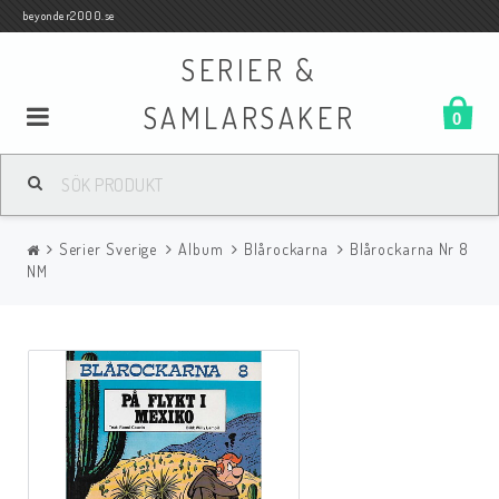
beyonder2000.se
SERIER &
SAMLARSAKER
0
Samlar- och Spelkort
Serier Sverige
Album
Blårockarna
Blårockarna Nr 8
Serier
NM
Böcker
Film