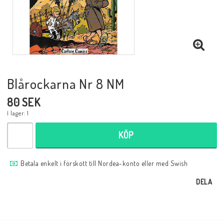
Musik
Mynt och Sedlar
Samlar- och Spelkort
Blårockarna Nr 8 NM
80 SEK
Samlartillbehör
I lager: 1
KÖP
Serier Sverige
Betala enkelt i förskott till Nordea-konto eller med Swish
Serier USA
DELA
Tidskrifter