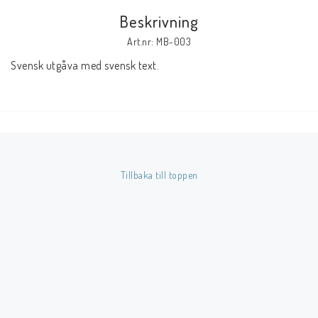
Beskrivning
Butik på Tradera.com
Art.nr: MB-003
Svensk utgåva med svensk text.
Kontaktformulär
Inkl. Moms
____________________________________________________________________________
Betala enkelt i förskott till konto i Nordea eller med Swish.
Tillbaka till toppen