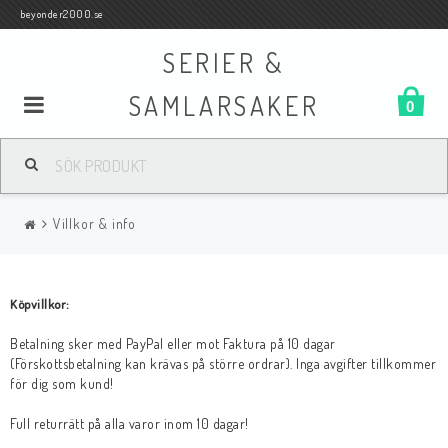
beyonder2000.se
SERIER &
SAMLARSAKER
0
Samlar- och Spelkort
Villkor & info
Serier
Köpvillkor:
Böcker
Betalning sker med PayPal eller mot Faktura på 10 dagar
(Förskottsbetalning kan krävas på större ordrar). Inga avgifter tillkommer
Film
för dig som kund!
Full returrätt på alla varor inom 10 dagar!