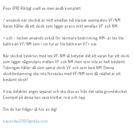
Poor (PR) Riktigt uselt ex men ändå komplett.
Butik på Tradera.com
/ används när skicket är mitt emellan två klasser exempelvis VF/NM.
Varan håller då ett skick som ligger precis mitt emellan VF och NM.
Kontaktformulär
+ och - tecken används också för närmare beskrivning. NM- är tex lite
Inkl. Moms
bättre än VF/NM som i sin tur är lite bättre än VF+ osv.
När skicket beskrivs med tex VF-NM så betyder det att varan har ett skick
som ligger någonstans mellan VF och NM men som inte är helt bestämt.
____________________________________________________________________________
Tidningen håller då som sämst skick VF och som bäst NM. Denna
Betala enkelt i förskott till konto i Nordea eller med Swish.
skickbestämning ska inte förväxlas med VF/NM som då istället är ett
bestämt skick!
Vissa defekter anges separat och ska dras av från det satta grundskicket.
Exempel på dessa kan vara klotter, rost och tejp.
Om du har frågor så hör av dig!
beyonder2000@telia.com