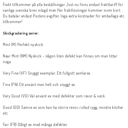
Musik
Frakt tillkommer på alla beställningar. Just nu finns endast frakttariff för
vanliga svenska brev inlagd men fler fraktlösningar kommer inom kort.
Du betalar endast Postens avgifter. Inga extra kostnader för emballage etc
Mynt och Sedlar
tillkommer!
Skickgradering serier:
Samlar- och Spelkort
Mint (M) Perfekt nyskick.
Near Mint (NM) Nyskick - någon liten defekt kan finnas om man tittar
Samlartillbehör
noga.
Very Fine (VF) Snyggt exemplar. Ett fullgott samlarex.
Serier Sverige
Fine (FN) Ett använt men helt och snyggt ex.
Very Good (VG) Väl använt ex med defekter som revor & veck.
Serier USA
Good (GD) Sämre ex som kan ha större revor, rullad rygg, mindre klotter
etc.
Tidskrifter
Fair (FR) Dåligt ex med många defekter.