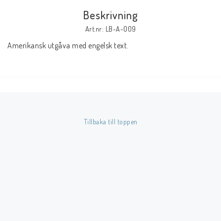
Beskrivning
Butik på Tradera.com
Art.nr: LB-A-009
Amerikansk utgåva med engelsk text.
Kontaktformulär
Inkl. Moms
____________________________________________________________________________
Betala enkelt i förskott till konto i Nordea eller med Swish.
Tillbaka till toppen