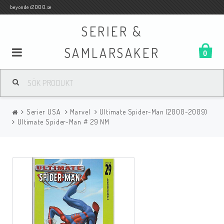
beyonder2000.se
SERIER &
SAMLARSAKER
0
Samlar- och Spelkort
Serier USA
Marvel
Ultimate Spider-Man (2000-2009)
Serier
Ultimate Spider-Man # 29 NM
Böcker
Film