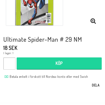
Musik
Mynt och Sedlar
Samlar- och Spelkort
Ultimate Spider-Man # 29 NM
18 SEK
Samlartillbehör
I lager: 1
KÖP
Serier Sverige
Betala enkelt i förskott till Nordea-konto eller med Swish
Serier USA
DELA
Tidskrifter