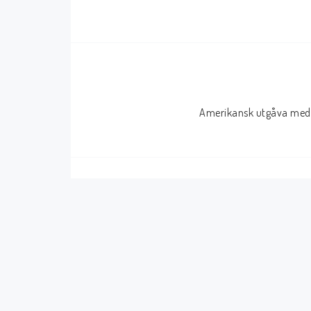
Serier Sverige
Serier USA
Album
GN/TP/HC
Buster
Charlton
Amerikansk utgåva med 
Disney
Dark Horse
Fantomen
Dell
Klassiker
Dynamite
Knasen
Fantagraphics
Seriemagasinet
IDW
Superhjältar
MANGA
Tillbehör Serier
Tokyopop
Vuxenserier
Wildstorm
Western
Tillbehör Serier