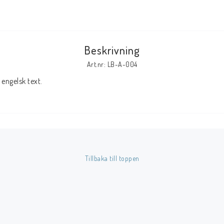
Tillbehör Serier
Tidskrifter
Beskrivning
Archie
Art.nr: LB-A-004
CrossGen
engelsk text.
DC
DISNEY
Eclipse
Gold Key
Image
Tillbaka till toppen
Marvel
Viz
Övriga Förlag