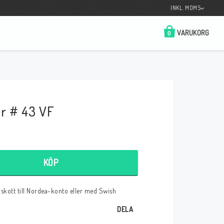
INKL. MOMS
VARUKORG
0
Butik på Tradera.com
Kontaktformulär
r # 43 VF
__________________________________________________________________
Betala enkelt i förskott till konto i Nordea
eller med Swish.
KÖP
örskott till Nordea-konto eller med Swish
r
DELA
 Spelkort