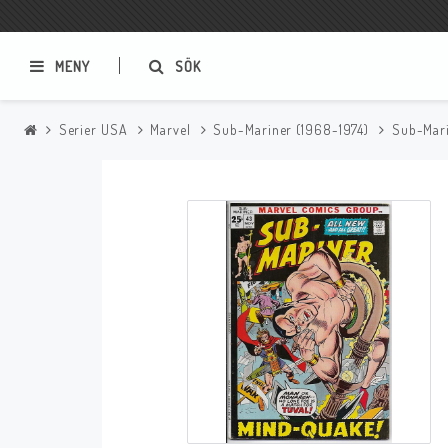
MENY
SÖK
Serier USA
Marvel
Sub-Mariner (1968-1974)
Sub-Mari
Samlar- och Spelkort
Serier
Magic The Gathering
Sverige
USA Baknummer
USA Ny Import
Tillbehör
Musik
Mynt och Sedlar
CD
Mynt Sverige
Mynt Övriga Världen