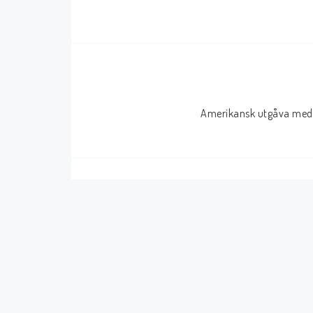
Serier Sverige
Serier USA
Album
GN/TP/HC
Buster
Charlton
Amerikansk utgåva med 
Disney
Dark Horse
Fantomen
Dell
Klassiker
Dynamite
Knasen
Fantagraphics
Seriemagasinet
IDW
Superhjältar
MANGA
Tillbehör Serier
Tokyopop
Vuxenserier
Wildstorm
Western
Tillbehör Serier