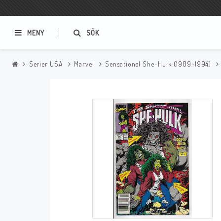
MENY
SÖK
Serier USA
Marvel
Sensational She-Hulk (1989-1994)
Samlar- och Spelkort
Serier
Magic The Gathering
Sverige
USA Baknummer
USA Ny Import
Tillbehör
Musik
Mynt och Sedlar
CD
Mynt Sverige
Mynt Övriga Världen