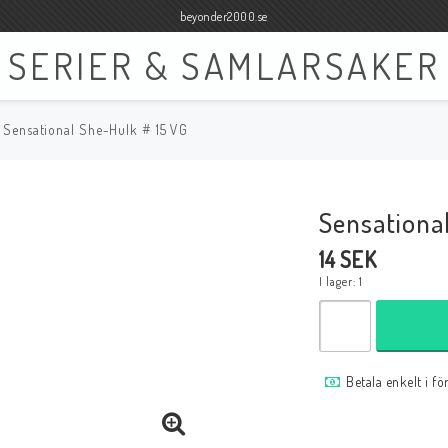
beyonder2000.se
SERIER & SAMLARSAKER
Sensational She-Hulk # 15 VG
Böcker
Film
Böcker Engelska
Blu-ray
Sensationa
Böcker Svenska
DVD
14 SEK
I lager: 1
Samlar- och Spelkort
Samlartillbehör
Betala enkelt i f
Tillbehör Samlar- och Spelkort
Tillbehör Mynt & Sedla
Tillbehör Samlar- och