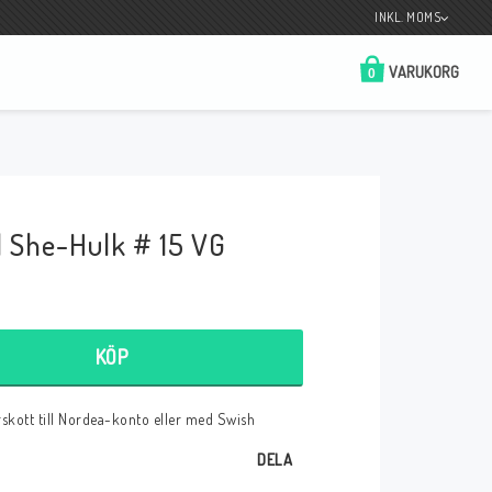
INKL. MOMS
VARUKORG
0
Butik på Tradera.com
Kontaktformulär
l She-Hulk # 15 VG
__________________________________________________________________
Betala enkelt i förskott till konto i Nordea
eller med Swish.
KÖP
örskott till Nordea-konto eller med Swish
r
DELA
 Spelkort