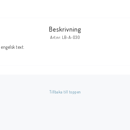
Tillbehör Serier
Tidskrifter
Beskrivning
Archie
Art.nr: LB-A-030
CrossGen
engelsk text.
DC
DISNEY
Eclipse
Gold Key
Image
Tillbaka till toppen
Marvel
Viz
Övriga Förlag