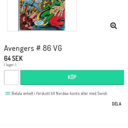
Musik
Mynt och Sedlar
Samlar- och Spelkort
Avengers # 86 VG
64 SEK
Samlartillbehör
I lager: 1
KÖP
Serier Sverige
Betala enkelt i förskott till Nordea-konto eller med Swish
Serier USA
DELA
Tidskrifter