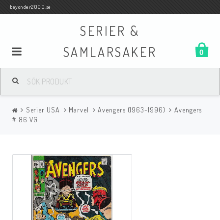
beyonder2000.se
SERIER &
SAMLARSAKER
0
Samlar- och Spelkort
Serier USA
Marvel
Avengers (1963-1996)
Avengers
Serier
# 86 VG
Böcker
Film