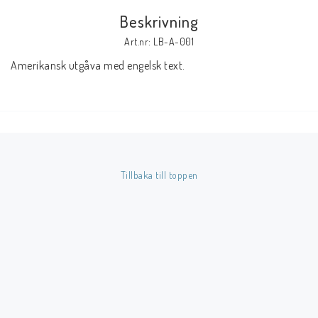
Beskrivning
Butik på Tradera.com
Art.nr: LB-A-001
Amerikansk utgåva med engelsk text.
Kontaktformulär
Inkl. Moms
____________________________________________________________________________
Betala enkelt i förskott till konto i Nordea eller med Swish.
Tillbaka till toppen