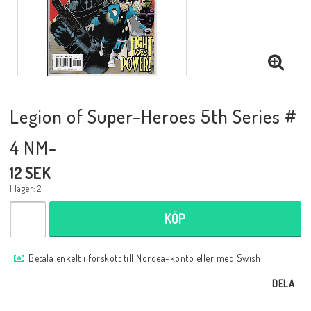
Musik
Mynt och Sedlar
Samlar- och Spelkort
Legion of Super-Heroes 5th Series #
4 NM-
Samlartillbehör
12 SEK
I lager: 2
Serier Sverige
KÖP
Serier USA
Betala enkelt i förskott till Nordea-konto eller med Swish
DELA
Tidskrifter