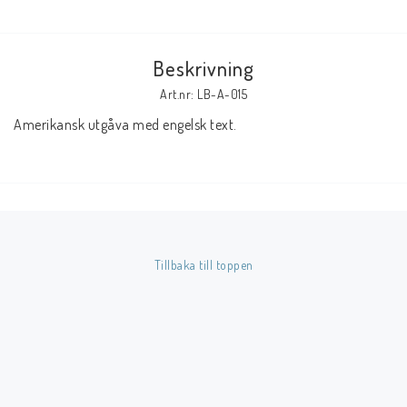
Butik på Tradera.com
Beskrivning
Kontaktformulär
Art.nr: LB-A-015
Amerikansk utgåva med engelsk text.
Inkl. Moms
____________________________________________________________________________
Betala enkelt i förskott till konto i Nordea eller med Swish.
Tillbaka till toppen