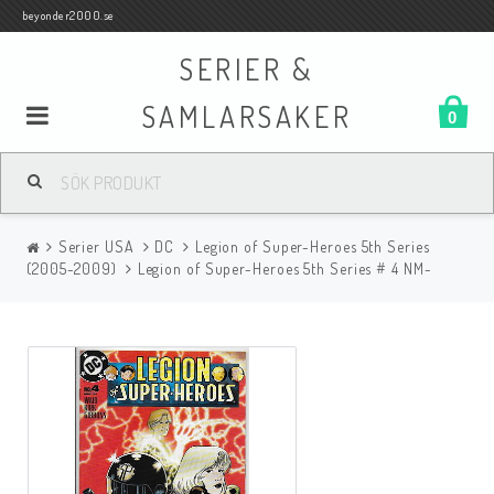
beyonder2000.se
SERIER &
SAMLARSAKER
0
Samlar- och Spelkort
Serier USA
DC
Legion of Super-Heroes 5th Series
Serier
(2005-2009)
Legion of Super-Heroes 5th Series # 4 NM-
Böcker
Film